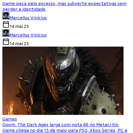
Game peca pelo excesso, mas subverte expectativas sem
perder a identidade
Marcellus Vinícius
14.mai.25
Marcellus Vinícius
14.mai.25
Games
Doom: The Dark Ages larga com nota 86 no Metacritic
Game chega no dia 15 de maio para PS5, Xbox Series, PC e