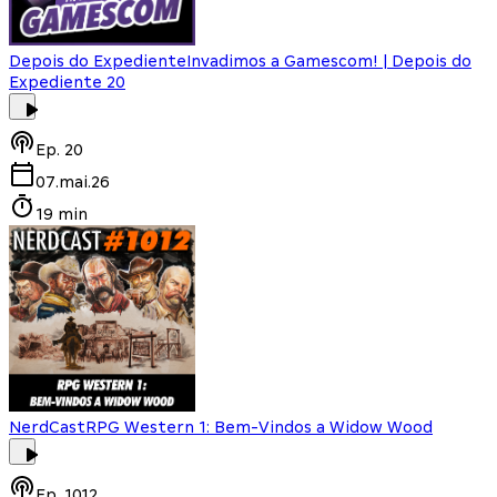
Depois do Expediente
Invadimos a Gamescom! | Depois do
Expediente 20
Ep.
20
07.mai.26
19 min
NerdCast
RPG Western 1: Bem-Vindos a Widow Wood
Ep.
1012