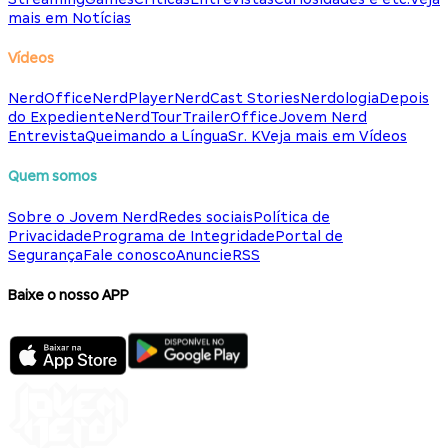
mais em Notícias
Vídeos
NerdOffice
NerdPlayer
NerdCast Stories
Nerdologia
Depois
do Expediente
NerdTour
TrailerOffice
Jovem Nerd
Entrevista
Queimando a Língua
Sr. K
Veja mais em Vídeos
Quem somos
Sobre o Jovem Nerd
Redes sociais
Política de
Privacidade
Programa de Integridade
Portal de
Segurança
Fale conosco
Anuncie
RSS
Baixe o nosso APP