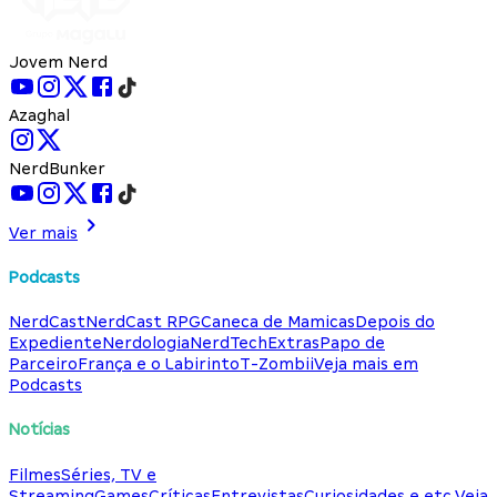
Jovem Nerd
Azaghal
NerdBunker
Ver mais
Podcasts
NerdCast
NerdCast RPG
Caneca de Mamicas
Depois do
Expediente
Nerdologia
NerdTech
Extras
Papo de
Parceiro
França e o Labirinto
T-Zombii
Veja mais em
Podcasts
Notícias
Filmes
Séries, TV e
Streaming
Games
Críticas
Entrevistas
Curiosidades e etc.
Veja