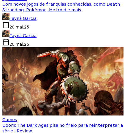
Com novos jogos de franquias conhecidas, como Death
Stranding, Pokémon, Metroid e mais
Tayná Garcia
20.mai.25
Tayná Garcia
20.mai.25
Games
Doom: The Dark Ages pisa no freio para reinterpretar a
série | Review