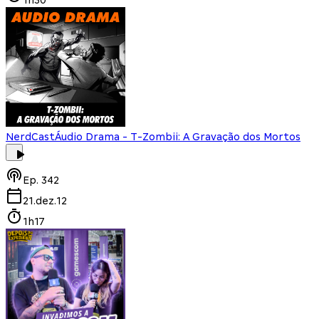
NerdCast
Áudio Drama - T-Zombii: A Gravação dos Mortos
Ep.
342
21.dez.12
1h17