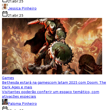
21.abr.25
Jessica Pinheiro
21.abr.25
Games
Bethesda estará na gamescom latam 2025 com Doom: The
Dark Ages e mais
Visitantes poderão conferir um espaço temático, com
ativações especiais
Paloma Pinheiro