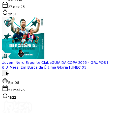
27.dez.25
2h51
Jovem Nerd Esporte Clube
GUIA DA COPA 2026 - GRUPOS I
& J: Messi Em Busca da Última Glória | JNEC 05
Ep.
05
27.mai.26
1h22