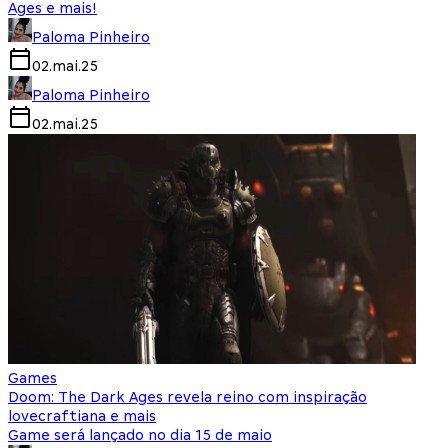
Ages e mais!
Paloma Pinheiro
02.mai.25
Paloma Pinheiro
02.mai.25
Games
Doom: The Dark Ages revela reino com inspiração
lovecraftiana e mais
Game será lançado no dia 15 de maio