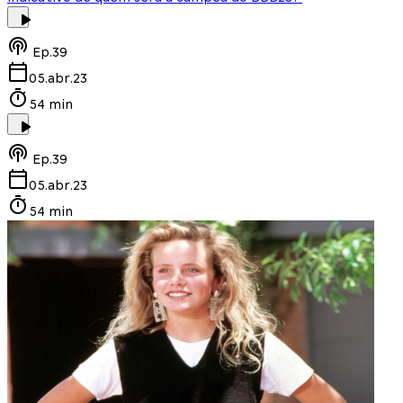
Ep.
39
05.abr.23
54 min
Ep.
39
05.abr.23
54 min