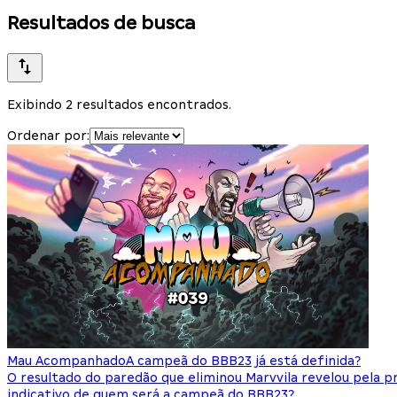
Resultados de busca
Exibindo 2 resultados encontrados.
Ordenar por:
Mau Acompanhado
A campeã do BBB23 já está definida?
O resultado do paredão que eliminou Marvvila revelou pela 
indicativo de quem será a campeã do BBB23?