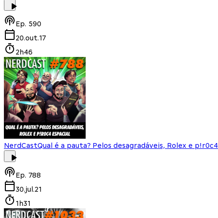
Ep.
590
20.out.17
2h46
NerdCast
Qual é a pauta? Pelos desagradáveis, Rolex e p!r0c4
Ep.
788
30.jul.21
1h31