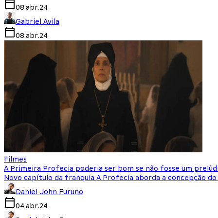
08.abr.24
Gabriel Avila
08.abr.24
Filmes
A Primeira Profecia poderia ser bom se não fosse um prelúdio
Novo capítulo da franquia A Profecia aborda a concepção do
Daniel John Furuno
04.abr.24