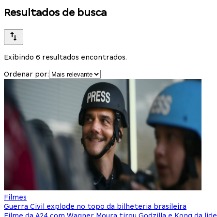
Resultados de busca
Exibindo 6 resultados encontrados.
Ordenar por:
Filmes
Guerra Civil explode no topo da bilheteria brasileira
Filme da A24 com Wagner Moura tirou Godzilla e Kong da lid