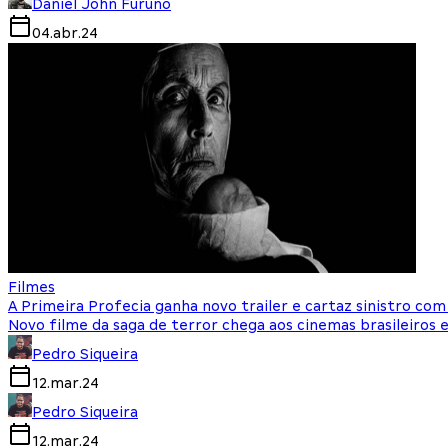
Daniel John Furuno
04.abr.24
Filmes
A Primeira Profecia ganha novo trailer e cartaz sinistro com
Novo filme da saga de terror chega aos cinemas brasileiros 
Pedro Siqueira
12.mar.24
Pedro Siqueira
12.mar.24