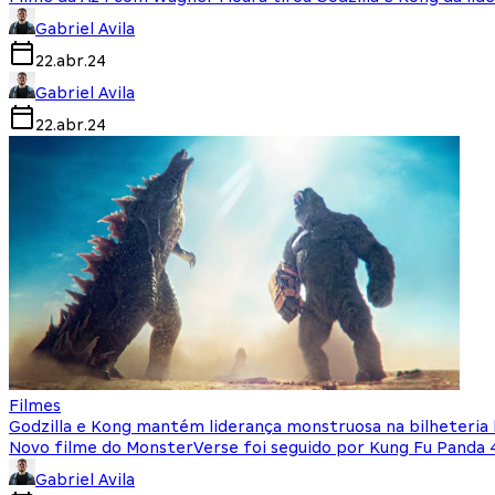
Gabriel Avila
22.abr.24
Gabriel Avila
22.abr.24
Filmes
Godzilla e Kong mantém liderança monstruosa na bilheteria b
Novo filme do MonsterVerse foi seguido por Kung Fu Panda 4
Gabriel Avila