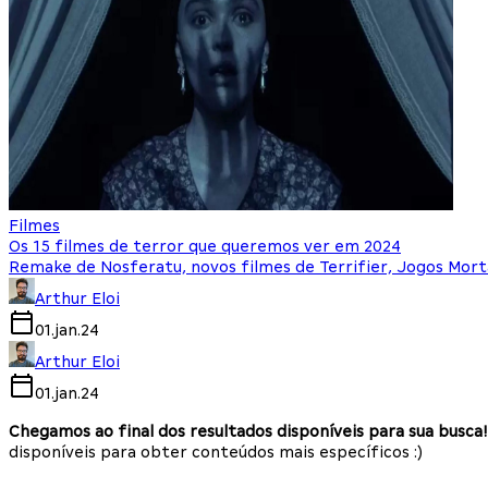
Filmes
Os 15 filmes de terror que queremos ver em 2024
Remake de Nosferatu, novos filmes de Terrifier, Jogos Mor
Arthur Eloi
01.jan.24
Arthur Eloi
01.jan.24
Chegamos ao final dos resultados disponíveis para sua busca!
disponíveis para obter conteúdos mais específicos :)