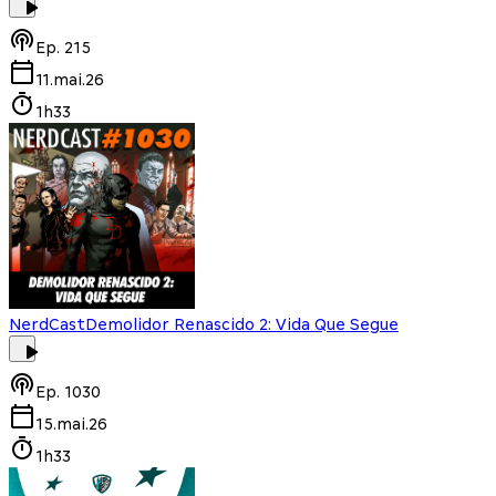
Ep.
215
11.mai.26
1h33
NerdCast
Demolidor Renascido 2: Vida Que Segue
Ep.
1030
15.mai.26
1h33