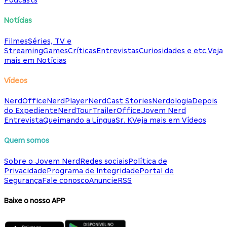
Podcasts
Notícias
Filmes
Séries, TV e
Streaming
Games
Críticas
Entrevistas
Curiosidades e etc.
Veja
mais em Notícias
Vídeos
NerdOffice
NerdPlayer
NerdCast Stories
Nerdologia
Depois
do Expediente
NerdTour
TrailerOffice
Jovem Nerd
Entrevista
Queimando a Língua
Sr. K
Veja mais em Vídeos
Quem somos
Sobre o Jovem Nerd
Redes sociais
Política de
Privacidade
Programa de Integridade
Portal de
Segurança
Fale conosco
Anuncie
RSS
Baixe o nosso APP