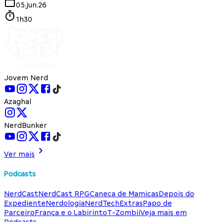
05.jun.26
1h30
Jovem Nerd
Azaghal
NerdBunker
Ver mais
Podcasts
NerdCast
NerdCast RPG
Caneca de Mamicas
Depois do
Expediente
Nerdologia
NerdTech
Extras
Papo de
Parceiro
França e o Labirinto
T-Zombii
Veja mais em