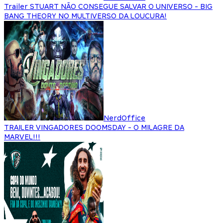
Trailer STUART NÃO CONSEGUE SALVAR O UNIVERSO - BIG
BANG THEORY NO MULTIVERSO DA LOUCURA!
NerdOffice
TRAILER VINGADORES DOOMSDAY - O MILAGRE DA
MARVEL!!!