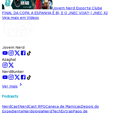
Jovem Nerd Esporte Clube
FINAL DA COPA: A ESPANHA É BI, E O JNEC VOA?! | JNEC 42
Veja mais em Vídeos
Jovem Nerd
Azaghal
NerdBunker
Ver mais
Podcasts
NerdCast
NerdCast RPG
Caneca de Mamicas
Depois do
Expediente
Nerdologia
NerdTech
Extras
Papo de