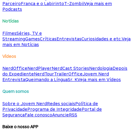
Parceiro
França e o Labirinto
T-Zombii
Veja mais em
Podcasts
Notícias
Filmes
Séries, TV e
Streaming
Games
Críticas
Entrevistas
Curiosidades e etc.
Veja
mais em Notícias
Vídeos
NerdOffice
NerdPlayer
NerdCast Stories
Nerdologia
Depois
do Expediente
NerdTour
TrailerOffice
Jovem Nerd
Entrevista
Queimando a Língua
Sr. K
Veja mais em Vídeos
Quem somos
Sobre o Jovem Nerd
Redes sociais
Política de
Privacidade
Programa de Integridade
Portal de
Segurança
Fale conosco
Anuncie
RSS
Baixe o nosso APP