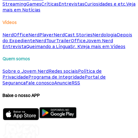
Streaming
Games
Críticas
Entrevistas
Curiosidades e etc.
Veja
mais em Notícias
Vídeos
NerdOffice
NerdPlayer
NerdCast Stories
Nerdologia
Depois
do Expediente
NerdTour
TrailerOffice
Jovem Nerd
Entrevista
Queimando a Língua
Sr. K
Veja mais em Vídeos
Quem somos
Sobre o Jovem Nerd
Redes sociais
Política de
Privacidade
Programa de Integridade
Portal de
Segurança
Fale conosco
Anuncie
RSS
Baixe o nosso APP