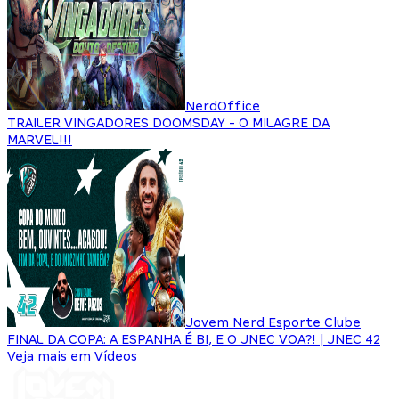
NerdOffice
TRAILER VINGADORES DOOMSDAY - O MILAGRE DA
MARVEL!!!
Jovem Nerd Esporte Clube
FINAL DA COPA: A ESPANHA É BI, E O JNEC VOA?! | JNEC 42
Veja mais em Vídeos