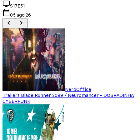
S17E31
05.ago.26
NerdOffice
Trailers Blade Runner 2099 / Neuromancer - DOBRADINHA
CYBERPUNK