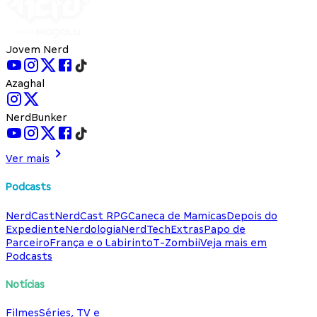
Jovem Nerd
Azaghal
NerdBunker
Ver mais
Podcasts
NerdCast
NerdCast RPG
Caneca de Mamicas
Depois do
Expediente
Nerdologia
NerdTech
Extras
Papo de
Parceiro
França e o Labirinto
T-Zombii
Veja mais em
Podcasts
Notícias
Filmes
Séries, TV e