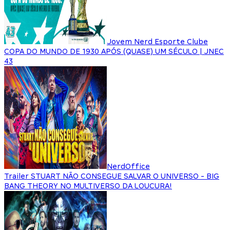
Jovem Nerd Esporte Clube
COPA DO MUNDO DE 1930 APÓS (QUASE) UM SÉCULO | JNEC
43
NerdOffice
Trailer STUART NÃO CONSEGUE SALVAR O UNIVERSO - BIG
BANG THEORY NO MULTIVERSO DA LOUCURA!