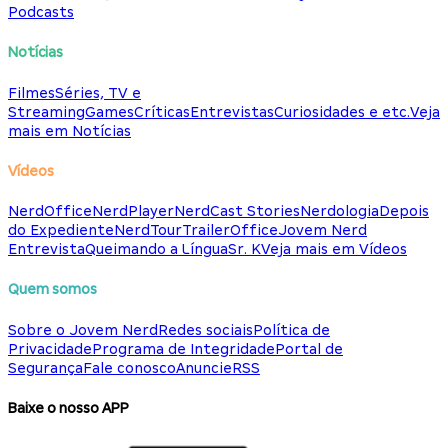
Podcasts
Notícias
Filmes
Séries, TV e
Streaming
Games
Críticas
Entrevistas
Curiosidades e etc.
Veja
mais em Notícias
Vídeos
NerdOffice
NerdPlayer
NerdCast Stories
Nerdologia
Depois
do Expediente
NerdTour
TrailerOffice
Jovem Nerd
Entrevista
Queimando a Língua
Sr. K
Veja mais em Vídeos
Quem somos
Sobre o Jovem Nerd
Redes sociais
Política de
Privacidade
Programa de Integridade
Portal de
Segurança
Fale conosco
Anuncie
RSS
Baixe o nosso APP