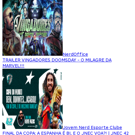
NerdOffice
TRAILER VINGADORES DOOMSDAY - O MILAGRE DA
MARVEL!!!
Jovem Nerd Esporte Clube
FINAL DA COPA: A ESPANHA É BI, E O JNEC VOA?! | JNEC 42