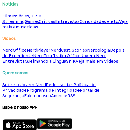
Notícias
Filmes
Séries, TV e
Streaming
Games
Críticas
Entrevistas
Curiosidades e etc.
Veja
mais em Notícias
Vídeos
NerdOffice
NerdPlayer
NerdCast Stories
Nerdologia
Depois
do Expediente
NerdTour
TrailerOffice
Jovem Nerd
Entrevista
Queimando a Língua
Sr. K
Veja mais em Vídeos
Quem somos
Sobre o Jovem Nerd
Redes sociais
Política de
Privacidade
Programa de Integridade
Portal de
Segurança
Fale conosco
Anuncie
RSS
Baixe o nosso APP