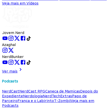
Veja mais em Vídeos
Jovem Nerd
Azaghal
NerdBunker
Ver mais
Podcasts
NerdCast
NerdCast RPG
Caneca de Mamicas
Depois do
Expediente
Nerdologia
NerdTech
Extras
Papo de
Parceiro
França e o Labirinto
T-Zombii
Veja mais em
Podcasts