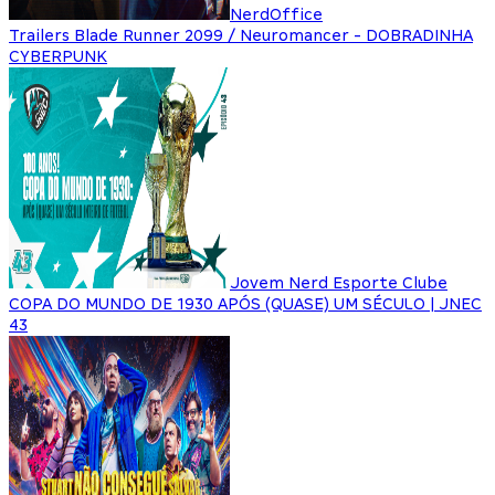
NerdOffice
Trailers Blade Runner 2099 / Neuromancer - DOBRADINHA
CYBERPUNK
Jovem Nerd Esporte Clube
COPA DO MUNDO DE 1930 APÓS (QUASE) UM SÉCULO | JNEC
43