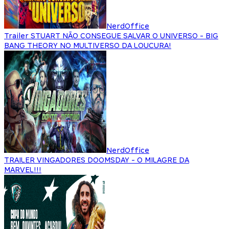
NerdOffice
Trailer STUART NÃO CONSEGUE SALVAR O UNIVERSO - BIG
BANG THEORY NO MULTIVERSO DA LOUCURA!
NerdOffice
TRAILER VINGADORES DOOMSDAY - O MILAGRE DA
MARVEL!!!