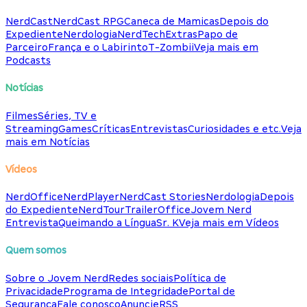
NerdCast
NerdCast RPG
Caneca de Mamicas
Depois do
Expediente
Nerdologia
NerdTech
Extras
Papo de
Parceiro
França e o Labirinto
T-Zombii
Veja mais em
Podcasts
Notícias
Filmes
Séries, TV e
Streaming
Games
Críticas
Entrevistas
Curiosidades e etc.
Veja
mais em Notícias
Vídeos
NerdOffice
NerdPlayer
NerdCast Stories
Nerdologia
Depois
do Expediente
NerdTour
TrailerOffice
Jovem Nerd
Entrevista
Queimando a Língua
Sr. K
Veja mais em Vídeos
Quem somos
Sobre o Jovem Nerd
Redes sociais
Política de
Privacidade
Programa de Integridade
Portal de
Segurança
Fale conosco
Anuncie
RSS