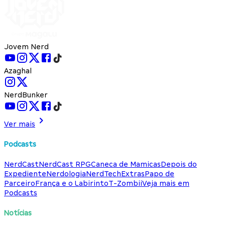
Jovem Nerd
Azaghal
NerdBunker
Ver mais
Podcasts
NerdCast
NerdCast RPG
Caneca de Mamicas
Depois do
Expediente
Nerdologia
NerdTech
Extras
Papo de
Parceiro
França e o Labirinto
T-Zombii
Veja mais em
Podcasts
Notícias