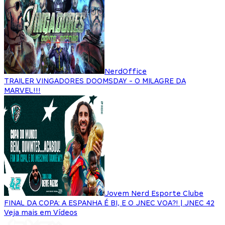
NerdOffice
TRAILER VINGADORES DOOMSDAY - O MILAGRE DA
MARVEL!!!
Jovem Nerd Esporte Clube
FINAL DA COPA: A ESPANHA É BI, E O JNEC VOA?! | JNEC 42
Veja mais em Vídeos