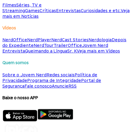
Filmes
Séries, TV e
Streaming
Games
Críticas
Entrevistas
Curiosidades e etc.
Veja
mais em Notícias
Vídeos
NerdOffice
NerdPlayer
NerdCast Stories
Nerdologia
Depois
do Expediente
NerdTour
TrailerOffice
Jovem Nerd
Entrevista
Queimando a Língua
Sr. K
Veja mais em Vídeos
Quem somos
Sobre o Jovem Nerd
Redes sociais
Política de
Privacidade
Programa de Integridade
Portal de
Segurança
Fale conosco
Anuncie
RSS
Baixe o nosso APP