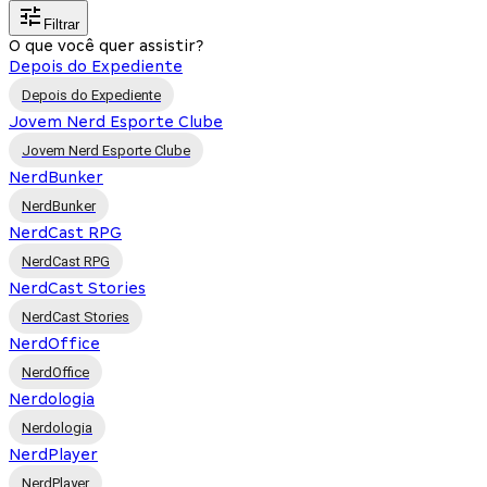
Filtrar
O que você quer assistir?
Depois do Expediente
Depois do Expediente
Jovem Nerd Esporte Clube
Jovem Nerd Esporte Clube
NerdBunker
NerdBunker
NerdCast RPG
NerdCast RPG
NerdCast Stories
NerdCast Stories
NerdOffice
NerdOffice
Nerdologia
Nerdologia
NerdPlayer
NerdPlayer