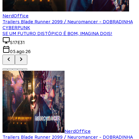
NerdOffice
Trailers Blade Runner 2099 / Neuromancer - DOBRADINHA
CYBERPUNK
SE UM FUTURO DISTÓPICO É BOM, IMAGINA DOIS!
S17E31
05.ago.26
NerdOffice
Trailers Blade Runner 2099 / Neuromancer - DOBRADINHA