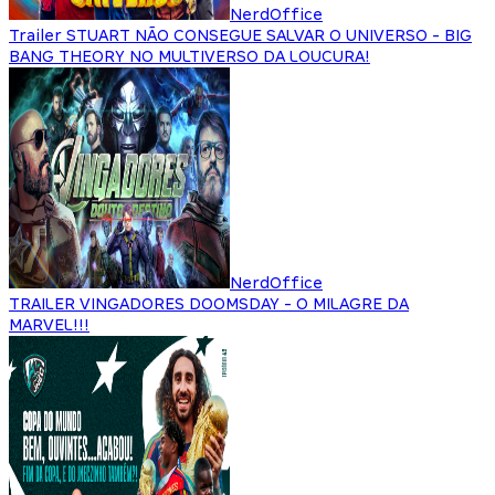
NerdOffice
Trailer STUART NÃO CONSEGUE SALVAR O UNIVERSO - BIG
BANG THEORY NO MULTIVERSO DA LOUCURA!
NerdOffice
TRAILER VINGADORES DOOMSDAY - O MILAGRE DA
MARVEL!!!