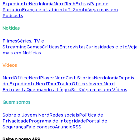
Expediente
Nerdologia
NerdTech
Extras
Papo de
Parceiro
França e o Labirinto
T-Zombii
Veja mais em
Podcasts
Notícias
Filmes
Séries, TV e
Streaming
Games
Críticas
Entrevistas
Curiosidades e etc.
Veja
mais em Notícias
Vídeos
NerdOffice
NerdPlayer
NerdCast Stories
Nerdologia
Depois
do Expediente
NerdTour
TrailerOffice
Jovem Nerd
Entrevista
Queimando a Língua
Sr. K
Veja mais em Vídeos
Quem somos
Sobre o Jovem Nerd
Redes sociais
Política de
Privacidade
Programa de Integridade
Portal de
Segurança
Fale conosco
Anuncie
RSS
Baixe o nosso APP