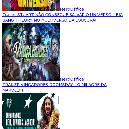
NerdOffice
Trailer STUART NÃO CONSEGUE SALVAR O UNIVERSO - BIG
BANG THEORY NO MULTIVERSO DA LOUCURA!
NerdOffice
TRAILER VINGADORES DOOMSDAY - O MILAGRE DA
MARVEL!!!