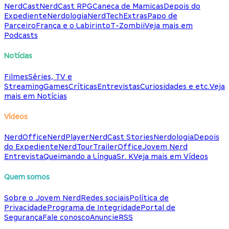
NerdCast
NerdCast RPG
Caneca de Mamicas
Depois do
Expediente
Nerdologia
NerdTech
Extras
Papo de
Parceiro
França e o Labirinto
T-Zombii
Veja mais em
Podcasts
Notícias
Filmes
Séries, TV e
Streaming
Games
Críticas
Entrevistas
Curiosidades e etc.
Veja
mais em Notícias
Vídeos
NerdOffice
NerdPlayer
NerdCast Stories
Nerdologia
Depois
do Expediente
NerdTour
TrailerOffice
Jovem Nerd
Entrevista
Queimando a Língua
Sr. K
Veja mais em Vídeos
Quem somos
Sobre o Jovem Nerd
Redes sociais
Política de
Privacidade
Programa de Integridade
Portal de
Segurança
Fale conosco
Anuncie
RSS