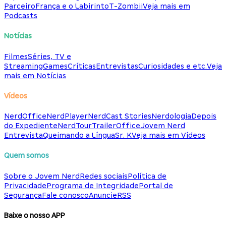
Parceiro
França e o Labirinto
T-Zombii
Veja mais em
Podcasts
Notícias
Filmes
Séries, TV e
Streaming
Games
Críticas
Entrevistas
Curiosidades e etc.
Veja
mais em Notícias
Vídeos
NerdOffice
NerdPlayer
NerdCast Stories
Nerdologia
Depois
do Expediente
NerdTour
TrailerOffice
Jovem Nerd
Entrevista
Queimando a Língua
Sr. K
Veja mais em Vídeos
Quem somos
Sobre o Jovem Nerd
Redes sociais
Política de
Privacidade
Programa de Integridade
Portal de
Segurança
Fale conosco
Anuncie
RSS
Baixe o nosso APP