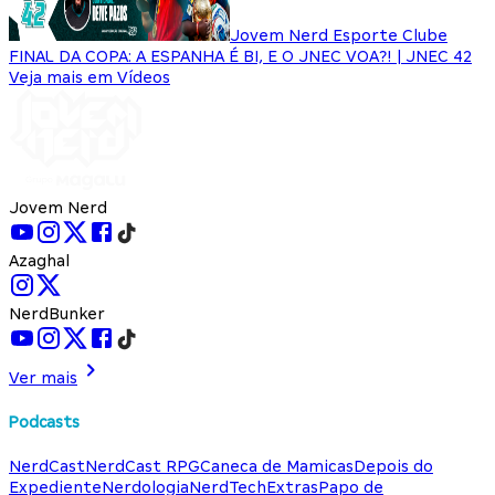
Jovem Nerd Esporte Clube
FINAL DA COPA: A ESPANHA É BI, E O JNEC VOA?! | JNEC 42
Veja mais em Vídeos
Jovem Nerd
Azaghal
NerdBunker
Ver mais
Podcasts
NerdCast
NerdCast RPG
Caneca de Mamicas
Depois do
Expediente
Nerdologia
NerdTech
Extras
Papo de