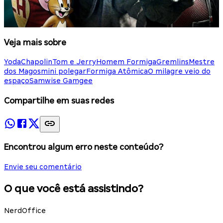
Veja mais sobre
Yoda
Chapolin
Tom e Jerry
Homem Formiga
Gremlins
Mestre
dos Magos
mini polegar
Formiga Atômica
O milagre veio do
espaço
Samwise Gamgee
Compartilhe em suas redes
Encontrou algum erro neste conteúdo?
Envie seu comentário
O que você está assistindo?
NerdOffice