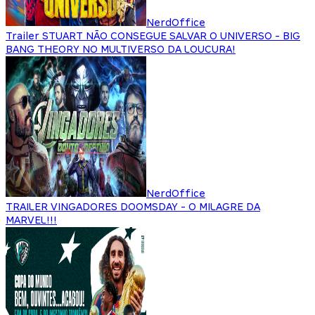
NerdOffice
Trailer STUART NÃO CONSEGUE SALVAR O UNIVERSO - BIG
BANG THEORY NO MULTIVERSO DA LOUCURA!
NerdOffice
TRAILER VINGADORES DOOMSDAY - O MILAGRE DA
MARVEL!!!