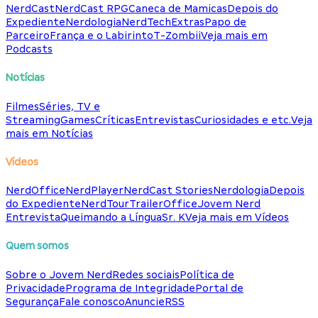
NerdCast
NerdCast RPG
Caneca de Mamicas
Depois do
Expediente
Nerdologia
NerdTech
Extras
Papo de
Parceiro
França e o Labirinto
T-Zombii
Veja mais em
Podcasts
Notícias
Filmes
Séries, TV e
Streaming
Games
Críticas
Entrevistas
Curiosidades e etc.
Veja
mais em Notícias
Vídeos
NerdOffice
NerdPlayer
NerdCast Stories
Nerdologia
Depois
do Expediente
NerdTour
TrailerOffice
Jovem Nerd
Entrevista
Queimando a Língua
Sr. K
Veja mais em Vídeos
Quem somos
Sobre o Jovem Nerd
Redes sociais
Política de
Privacidade
Programa de Integridade
Portal de
Segurança
Fale conosco
Anuncie
RSS