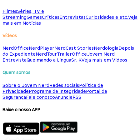
Filmes
Séries, TV e
Streaming
Games
Críticas
Entrevistas
Curiosidades e etc.
Veja
mais em Notícias
Vídeos
NerdOffice
NerdPlayer
NerdCast Stories
Nerdologia
Depois
do Expediente
NerdTour
TrailerOffice
Jovem Nerd
Entrevista
Queimando a Língua
Sr. K
Veja mais em Vídeos
Quem somos
Sobre o Jovem Nerd
Redes sociais
Política de
Privacidade
Programa de Integridade
Portal de
Segurança
Fale conosco
Anuncie
RSS
Baixe o nosso APP