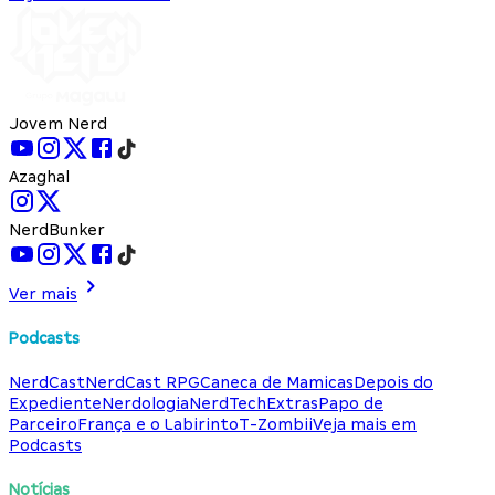
Jovem Nerd
Azaghal
NerdBunker
Ver mais
Podcasts
NerdCast
NerdCast RPG
Caneca de Mamicas
Depois do
Expediente
Nerdologia
NerdTech
Extras
Papo de
Parceiro
França e o Labirinto
T-Zombii
Veja mais em
Podcasts
Notícias