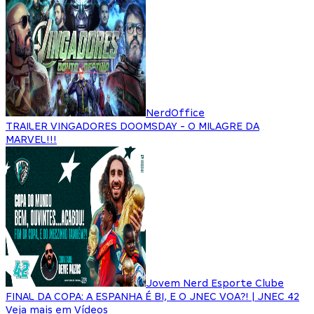
NerdOffice
TRAILER VINGADORES DOOMSDAY - O MILAGRE DA
MARVEL!!!
Jovem Nerd Esporte Clube
FINAL DA COPA: A ESPANHA É BI, E O JNEC VOA?! | JNEC 42
Veja mais em Vídeos