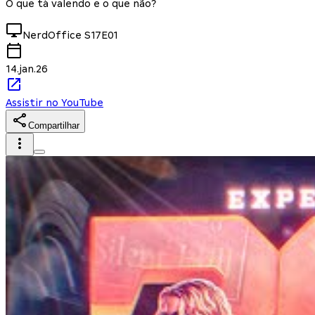
O que tá valendo e o que não?
NerdOffice
S17E01
14.jan.26
Assistir no YouTube
Compartilhar