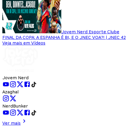
Jovem Nerd Esporte Clube
FINAL DA COPA: A ESPANHA É BI, E O JNEC VOA?! | JNEC 42
Veja mais em Vídeos
Jovem Nerd
Azaghal
NerdBunker
Ver mais