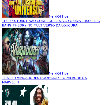
NerdOffice
Trailer STUART NÃO CONSEGUE SALVAR O UNIVERSO - BIG
BANG THEORY NO MULTIVERSO DA LOUCURA!
NerdOffice
TRAILER VINGADORES DOOMSDAY - O MILAGRE DA
MARVEL!!!