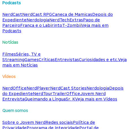
Podcasts
NerdCast
NerdCast RPG
Caneca de Mamicas
Depois do
Expediente
Nerdologia
NerdTech
Extras
Papo de
Parceiro
França e o Labirinto
T-Zombii
Veja mais em
Podcasts
Notícias
Filmes
Séries, TV e
Streaming
Games
Críticas
Entrevistas
Curiosidades e etc.
Veja
mais em Notícias
Vídeos
NerdOffice
NerdPlayer
NerdCast Stories
Nerdologia
Depois
do Expediente
NerdTour
TrailerOffice
Jovem Nerd
Entrevista
Queimando a Língua
Sr. K
Veja mais em Vídeos
Quem somos
Sobre o Jovem Nerd
Redes sociais
Política de
Privacidade
Programa de Integridade
Portal de