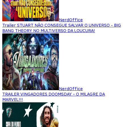
NerdOffice
Trailer STUART NÃO CONSEGUE SALVAR O UNIVERSO - BIG
BANG THEORY NO MULTIVERSO DA LOUCURA!
NerdOffice
TRAILER VINGADORES DOOMSDAY - O MILAGRE DA
MARVEL!!!