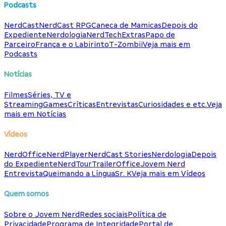
Podcasts
NerdCast
NerdCast RPG
Caneca de Mamicas
Depois do
Expediente
Nerdologia
NerdTech
Extras
Papo de
Parceiro
França e o Labirinto
T-Zombii
Veja mais em
Podcasts
Notícias
Filmes
Séries, TV e
Streaming
Games
Críticas
Entrevistas
Curiosidades e etc.
Veja
mais em Notícias
Vídeos
NerdOffice
NerdPlayer
NerdCast Stories
Nerdologia
Depois
do Expediente
NerdTour
TrailerOffice
Jovem Nerd
Entrevista
Queimando a Língua
Sr. K
Veja mais em Vídeos
Quem somos
Sobre o Jovem Nerd
Redes sociais
Política de
Privacidade
Programa de Integridade
Portal de