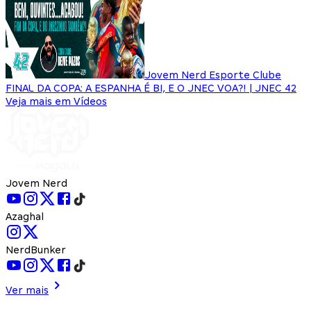
Jovem Nerd Esporte Clube
FINAL DA COPA: A ESPANHA É BI, E O JNEC VOA?! | JNEC 42
Veja mais em Vídeos
Jovem Nerd
Azaghal
NerdBunker
Ver mais