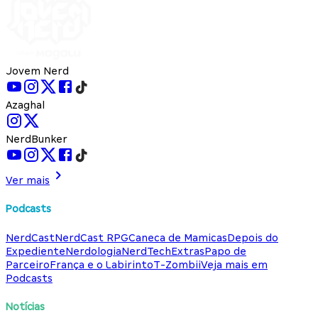
Jovem Nerd
Azaghal
NerdBunker
Ver mais
Podcasts
NerdCast
NerdCast RPG
Caneca de Mamicas
Depois do
Expediente
Nerdologia
NerdTech
Extras
Papo de
Parceiro
França e o Labirinto
T-Zombii
Veja mais em
Podcasts
Notícias