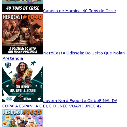
Caneca de Mamicas
40 Tons de Crise
NerdCast
A Odisseia: Do Jeito Que Nolan
Pretendia
Jovem Nerd Esporte Clube
FINAL DA
COPA: A ESPANHA É BI, E O JNEC VOA?! | JNEC 42