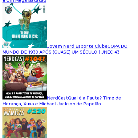
e Um Mega Batatão
Jovem Nerd Esporte Clube
COPA DO
MUNDO DE 1930 APÓS (QUASE) UM SÉCULO | JNEC 43
NerdCast
Qual é a Pauta? Time de
Herança, Xuxa e Michael Jackson de Papelão