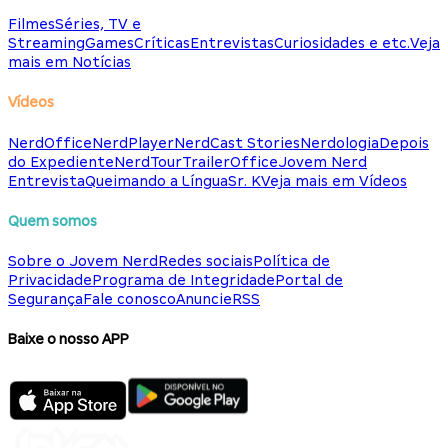
Filmes
Séries, TV e
Streaming
Games
Críticas
Entrevistas
Curiosidades e etc.
Veja
mais em Notícias
Vídeos
NerdOffice
NerdPlayer
NerdCast Stories
Nerdologia
Depois
do Expediente
NerdTour
TrailerOffice
Jovem Nerd
Entrevista
Queimando a Língua
Sr. K
Veja mais em Vídeos
Quem somos
Sobre o Jovem Nerd
Redes sociais
Política de
Privacidade
Programa de Integridade
Portal de
Segurança
Fale conosco
Anuncie
RSS
Baixe o nosso APP