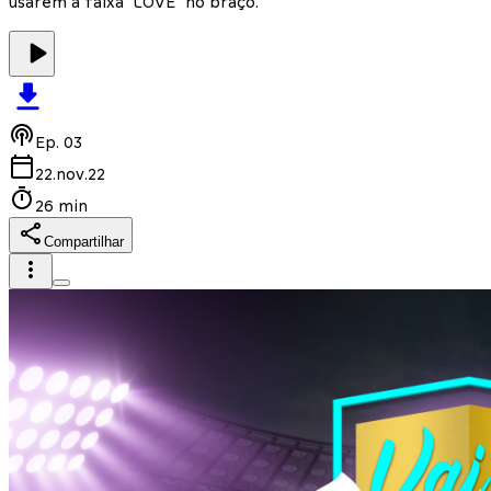
usarem a faixa "LOVE" no braço.
Ep.
03
22.nov.22
26 min
Compartilhar