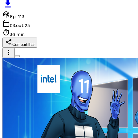
Ep.
113
03.out.25
36 min
Compartilhar