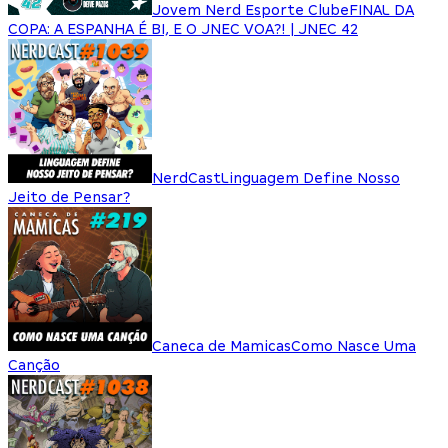
Jovem Nerd Esporte Clube
FINAL DA
COPA: A ESPANHA É BI, E O JNEC VOA?! | JNEC 42
NerdCast
Linguagem Define Nosso
Jeito de Pensar?
Caneca de Mamicas
Como Nasce Uma
Canção