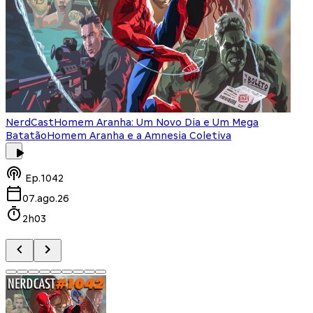
NerdCast
Homem Aranha: Um Novo Dia e Um Mega
Batatão
Homem Aranha e a Amnesia Coletiva
Ep.
1042
07.ago.26
2h03