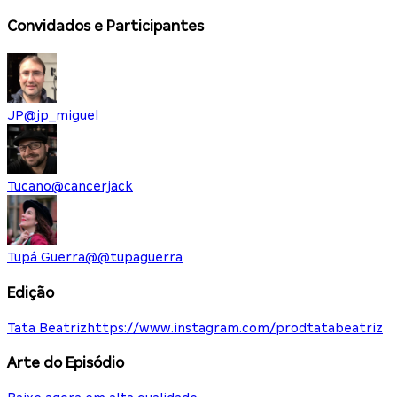
Convidados e Participantes
JP
@
jp_miguel
Tucano
@
cancerjack
Tupá Guerra
@
@tupaguerra
Edição
Tata Beatriz
https://www.instagram.com/prodtatabeatriz
Arte do Episódio