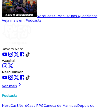
NerdCast
X-Men 97 nos Quadrinhos
Veja mais em Podcasts
Jovem Nerd
Azaghal
NerdBunker
Ver mais
Podcasts
NerdCast
NerdCast RPG
Caneca de Mamicas
Depois do