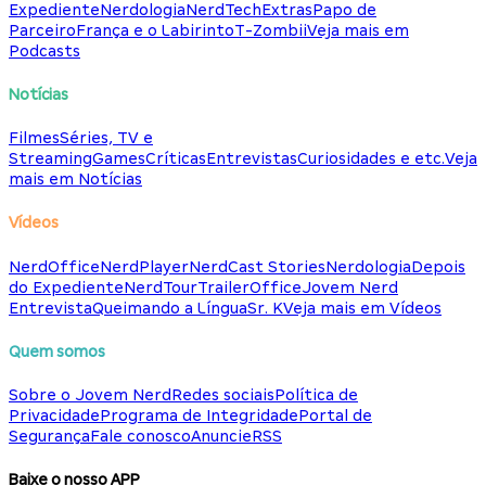
Expediente
Nerdologia
NerdTech
Extras
Papo de
Parceiro
França e o Labirinto
T-Zombii
Veja mais em
Podcasts
Notícias
Filmes
Séries, TV e
Streaming
Games
Críticas
Entrevistas
Curiosidades e etc.
Veja
mais em Notícias
Vídeos
NerdOffice
NerdPlayer
NerdCast Stories
Nerdologia
Depois
do Expediente
NerdTour
TrailerOffice
Jovem Nerd
Entrevista
Queimando a Língua
Sr. K
Veja mais em Vídeos
Quem somos
Sobre o Jovem Nerd
Redes sociais
Política de
Privacidade
Programa de Integridade
Portal de
Segurança
Fale conosco
Anuncie
RSS
Baixe o nosso APP