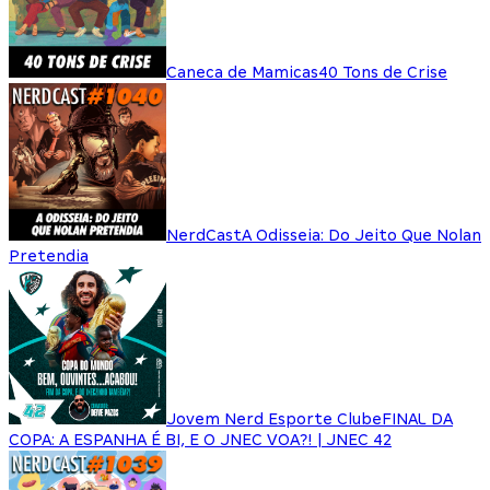
Caneca de Mamicas
40 Tons de Crise
NerdCast
A Odisseia: Do Jeito Que Nolan
Pretendia
Jovem Nerd Esporte Clube
FINAL DA
COPA: A ESPANHA É BI, E O JNEC VOA?! | JNEC 42