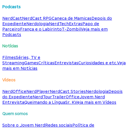
Podcasts
NerdCast
NerdCast RPG
Caneca de Mamicas
Depois do
Expediente
Nerdologia
NerdTech
Extras
Papo de
Parceiro
França e o Labirinto
T-Zombii
Veja mais em
Podcasts
Notícias
Filmes
Séries, TV e
Streaming
Games
Críticas
Entrevistas
Curiosidades e etc.
Veja
mais em Notícias
Vídeos
NerdOffice
NerdPlayer
NerdCast Stories
Nerdologia
Depois
do Expediente
NerdTour
TrailerOffice
Jovem Nerd
Entrevista
Queimando a Língua
Sr. K
Veja mais em Vídeos
Quem somos
Sobre o Jovem Nerd
Redes sociais
Política de