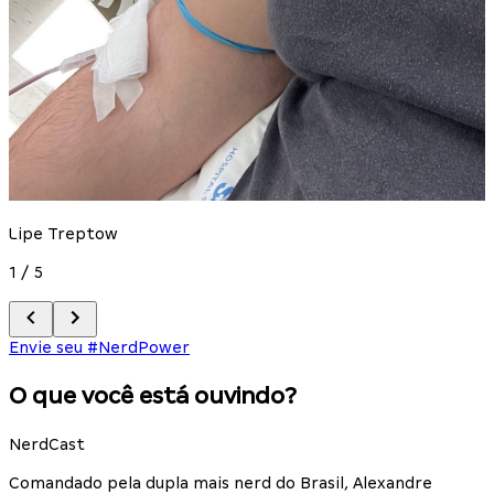
C
Lipe Treptow
2
1
/
5
Envie seu #NerdPower
O que você está ouvindo?
NerdCast
Comandado pela dupla mais nerd do Brasil, Alexandre