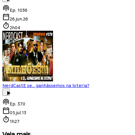
Ep.
1036
26.jun.26
2h04
NerdCast
E se... ganhássemos na loteria?
Ep.
370
05.jul.13
1h27
Veja mais