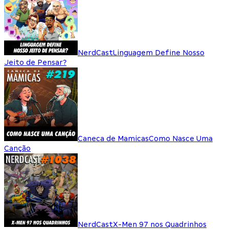
NerdCast
Linguagem Define Nosso
Jeito de Pensar?
Caneca de Mamicas
Como Nasce Uma
Canção
NerdCast
X-Men 97 nos Quadrinhos