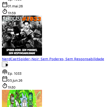
01.mai.26
1h59
NerdCast
Spider-Noir: Sem Poderes, Sem Responsabilidade
Ep.
1033
05.jun.26
1h30