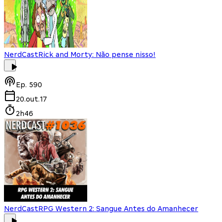
NerdCast
Rick and Morty: Não pense nisso!
Ep.
590
20.out.17
2h46
NerdCast
RPG Western 2: Sangue Antes do Amanhecer