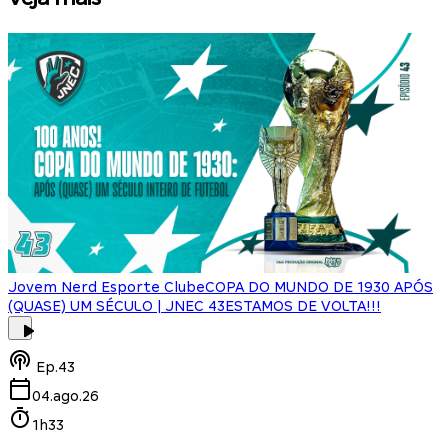
Jovem Nerd Esporte Clube
COPA DO MUNDO DE 1930 APÓS
(QUASE) UM SÉCULO | JNEC 43
ESTAMOS DE VOLTA!!!
J
Ep.
43
04.ago.26
1h33