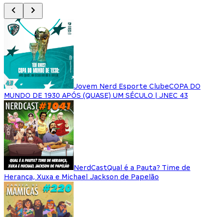
Jovem Nerd Esporte Clube
COPA DO
MUNDO DE 1930 APÓS (QUASE) UM SÉCULO | JNEC 43
NerdCast
Qual é a Pauta? Time de
Herança, Xuxa e Michael Jackson de Papelão