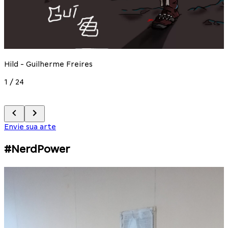
Hild - Guilherme Freires
A
1
/
24
2
Envie sua arte
#NerdPower