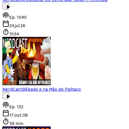
Ep.
1040
24.jul.26
1h54
NerdCast
Bêbado e na Mão do Palhaço
Ep.
132
17.out.08
59 min