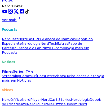
NerdBunker
Ver mais
Podcasts
NerdCast
NerdCast RPG
Caneca de Mamicas
Depois do
Expediente
Nerdologia
NerdTech
Extras
Papo de
Parceiro
França e o Labirinto
T-Zombii
Veja mais em
Podcasts
Notícias
Filmes
Séries, TV e
Streaming
Games
Críticas
Entrevistas
Curiosidades e etc.
Veja
mais em Notícias
Vídeos
NerdOffice
NerdPlayer
NerdCast Stories
Nerdologia
Depois
do Expediente
NerdTour
TrailerOffice
Jovem Nerd