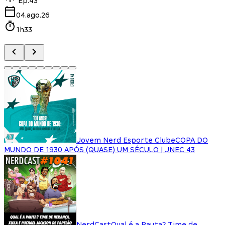
Ep.
43
04.ago.26
1h33
Jovem Nerd Esporte Clube
COPA DO
MUNDO DE 1930 APÓS (QUASE) UM SÉCULO | JNEC 43
NerdCast
Qual é a Pauta? Time de