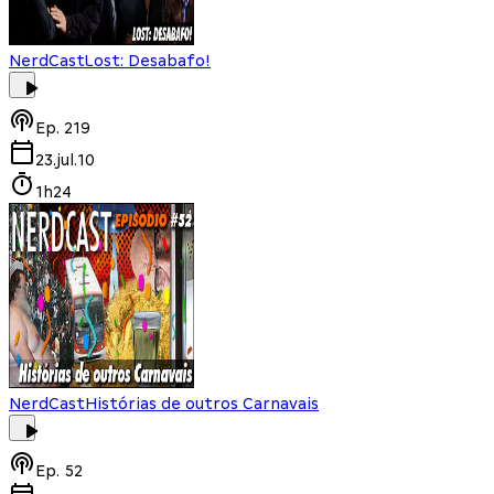
NerdCast
Lost: Desabafo!
Ep.
219
23.jul.10
1h24
NerdCast
Histórias de outros Carnavais
Ep.
52