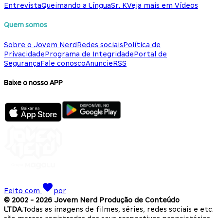
Entrevista
Queimando a Língua
Sr. K
Veja mais em Vídeos
Quem somos
Sobre o Jovem Nerd
Redes sociais
Política de
Privacidade
Programa de Integridade
Portal de
Segurança
Fale conosco
Anuncie
RSS
Baixe o nosso APP
Feito com
por
© 2002 -
2026
Jovem Nerd Produção de Conteúdo
LTDA.
Todas as imagens de filmes, séries, redes sociais e etc.