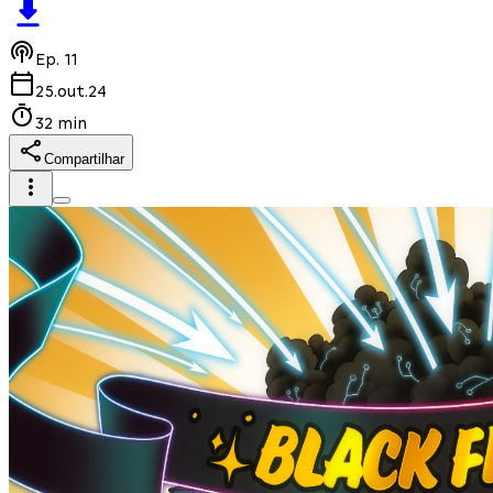
Ep.
11
25.out.24
32 min
Compartilhar