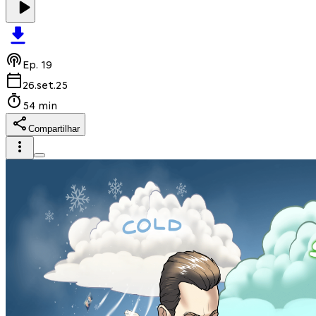
Ep.
19
26.set.25
54 min
Compartilhar