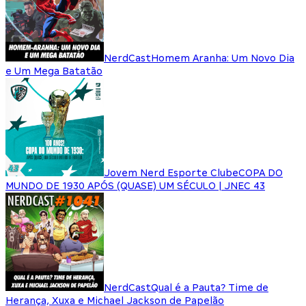
NerdCast
Homem Aranha: Um Novo Dia
e Um Mega Batatão
Jovem Nerd Esporte Clube
COPA DO
MUNDO DE 1930 APÓS (QUASE) UM SÉCULO | JNEC 43
NerdCast
Qual é a Pauta? Time de
Herança, Xuxa e Michael Jackson de Papelão