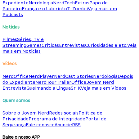
Expediente
Nerdologia
NerdTech
Extras
Papo de
Parceiro
França e o Labirinto
T-Zombii
Veja mais em
Podcasts
Notícias
Filmes
Séries, TV e
Streaming
Games
Críticas
Entrevistas
Curiosidades e etc.
Veja
mais em Notícias
Vídeos
NerdOffice
NerdPlayer
NerdCast Stories
Nerdologia
Depois
do Expediente
NerdTour
TrailerOffice
Jovem Nerd
Entrevista
Queimando a Língua
Sr. K
Veja mais em Vídeos
Quem somos
Sobre o Jovem Nerd
Redes sociais
Política de
Privacidade
Programa de Integridade
Portal de
Segurança
Fale conosco
Anuncie
RSS
Baixe o nosso APP