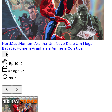
NerdCast
Homem Aranha: Um Novo Dia e Um Mega
Batatão
Homem Aranha e a Amnesia Coletiva
Ep.
1042
07.ago.26
2h03