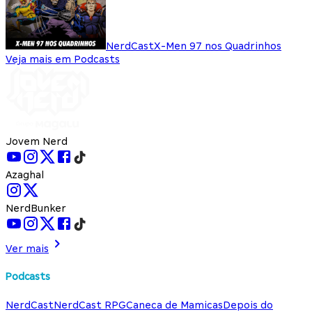
NerdCast
X-Men 97 nos Quadrinhos
Veja mais em Podcasts
Jovem Nerd
Azaghal
NerdBunker
Ver mais
Podcasts
NerdCast
NerdCast RPG
Caneca de Mamicas
Depois do