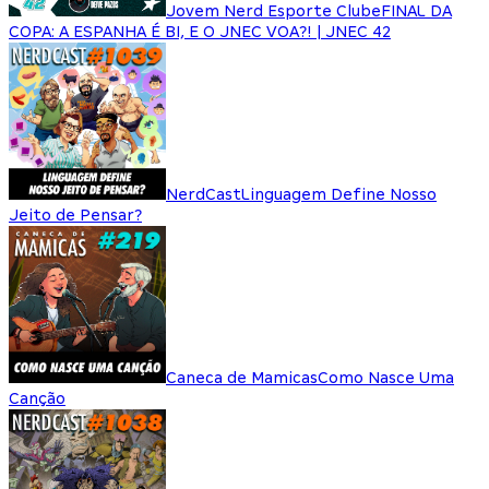
Jovem Nerd Esporte Clube
FINAL DA
COPA: A ESPANHA É BI, E O JNEC VOA?! | JNEC 42
NerdCast
Linguagem Define Nosso
Jeito de Pensar?
Caneca de Mamicas
Como Nasce Uma
Canção