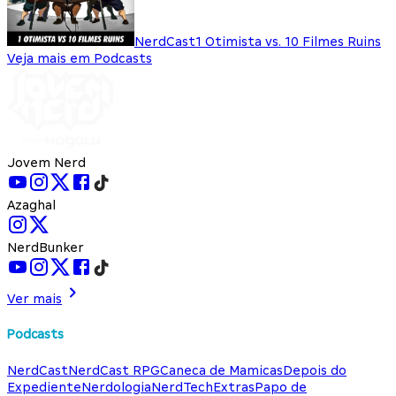
NerdCast
1 Otimista vs. 10 Filmes Ruins
Veja mais em Podcasts
Jovem Nerd
Azaghal
NerdBunker
Ver mais
Podcasts
NerdCast
NerdCast RPG
Caneca de Mamicas
Depois do
Expediente
Nerdologia
NerdTech
Extras
Papo de