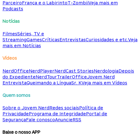
Parceiro
França e o Labirinto
T-Zombii
Veja mais em
Podcasts
Notícias
Filmes
Séries, TV e
Streaming
Games
Críticas
Entrevistas
Curiosidades e etc.
Veja
mais em Notícias
Vídeos
NerdOffice
NerdPlayer
NerdCast Stories
Nerdologia
Depois
do Expediente
NerdTour
TrailerOffice
Jovem Nerd
Entrevista
Queimando a Língua
Sr. K
Veja mais em Vídeos
Quem somos
Sobre o Jovem Nerd
Redes sociais
Política de
Privacidade
Programa de Integridade
Portal de
Segurança
Fale conosco
Anuncie
RSS
Baixe o nosso APP