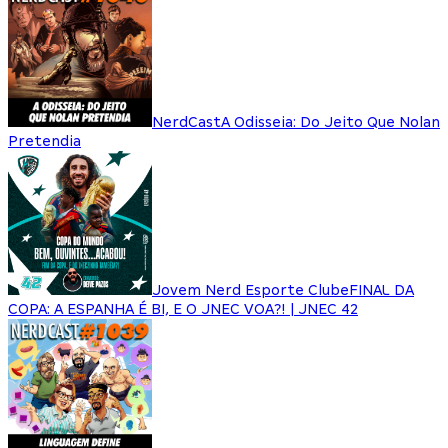
NerdCast
A Odisseia: Do Jeito Que Nolan
Pretendia
Jovem Nerd Esporte Clube
FINAL DA
COPA: A ESPANHA É BI, E O JNEC VOA?! | JNEC 42