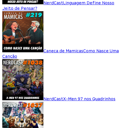
NerdCast
Linguagem Define Nosso
Jeito de Pensar?
Caneca de Mamicas
Como Nasce Uma
Canção
NerdCast
X-Men 97 nos Quadrinhos