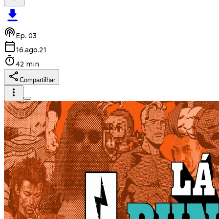
Ep.
03
16.ago.21
42 min
Compartilhar