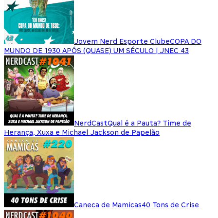
Jovem Nerd Esporte Clube
COPA DO
MUNDO DE 1930 APÓS (QUASE) UM SÉCULO | JNEC 43
NerdCast
Qual é a Pauta? Time de
Herança, Xuxa e Michael Jackson de Papelão
Caneca de Mamicas
40 Tons de Crise