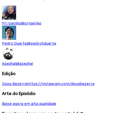
Pri Ganiko
@
priganiko
Pedro Duarte
@
pedrohduarte
Azaghal
@
azaghal
Edição
Doug Bezerra
https://instagram.com/dougbezerra
Arte do Episódio
Baixe agora em alta qualidade