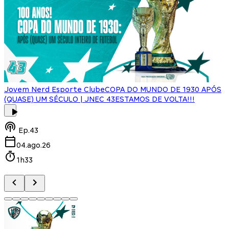
Jovem Nerd Esporte Clube
COPA DO MUNDO DE 1930 APÓS
(QUASE) UM SÉCULO | JNEC 43
ESTAMOS DE VOLTA!!!
J
Ep.
43
04.ago.26
1h33