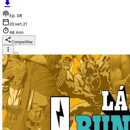
Ep.
08
20.set.21
48 min
Compartilhar