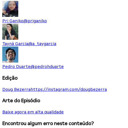
Pri Ganiko
@
priganiko
Tayná Garcia
@
a_taygarcia
Pedro Duarte
@
pedrohduarte
Edição
Doug Bezerra
https://instagram.com/dougbezerra
Arte do Episódio
Baixe agora em alta qualidade
Encontrou algum erro neste conteúdo?