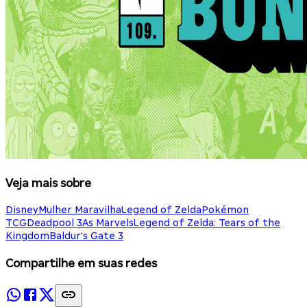
Veja mais sobre
Disney
Mulher Maravilha
Legend of Zelda
Pokémon
TCG
Deadpool 3
As Marvels
Legend of Zelda: Tears of the
Kingdom
Baldur's Gate 3
Compartilhe em suas redes