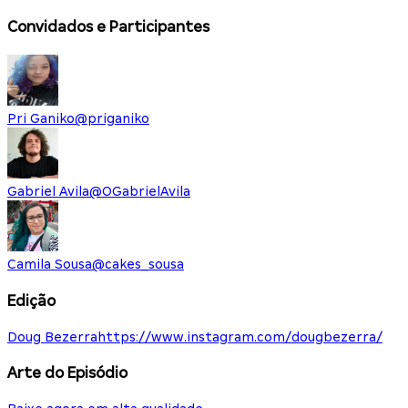
Convidados e Participantes
Pri Ganiko
@
priganiko
Gabriel Avila
@
OGabrielAvila
Camila Sousa
@
cakes_sousa
Edição
Doug Bezerra
https://www.instagram.com/dougbezerra/
Arte do Episódio