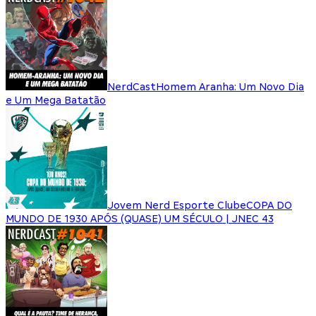
NerdCast
Homem Aranha: Um Novo Dia
e Um Mega Batatão
Jovem Nerd Esporte Clube
COPA DO
MUNDO DE 1930 APÓS (QUASE) UM SÉCULO | JNEC 43