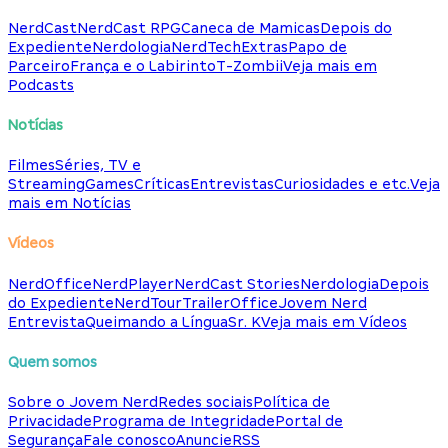
NerdCast
NerdCast RPG
Caneca de Mamicas
Depois do
Expediente
Nerdologia
NerdTech
Extras
Papo de
Parceiro
França e o Labirinto
T-Zombii
Veja mais em
Podcasts
Notícias
Filmes
Séries, TV e
Streaming
Games
Críticas
Entrevistas
Curiosidades e etc.
Veja
mais em Notícias
Vídeos
NerdOffice
NerdPlayer
NerdCast Stories
Nerdologia
Depois
do Expediente
NerdTour
TrailerOffice
Jovem Nerd
Entrevista
Queimando a Língua
Sr. K
Veja mais em Vídeos
Quem somos
Sobre o Jovem Nerd
Redes sociais
Política de
Privacidade
Programa de Integridade
Portal de
Segurança
Fale conosco
Anuncie
RSS