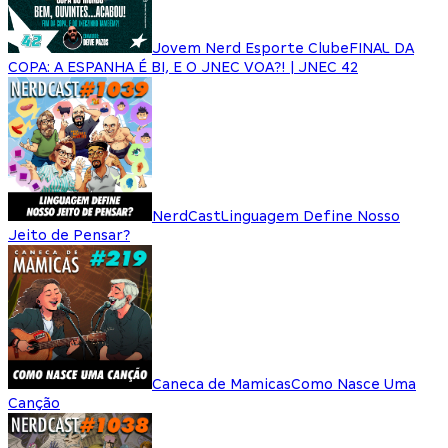
Jovem Nerd Esporte Clube
FINAL DA
COPA: A ESPANHA É BI, E O JNEC VOA?! | JNEC 42
NerdCast
Linguagem Define Nosso
Jeito de Pensar?
Caneca de Mamicas
Como Nasce Uma
Canção