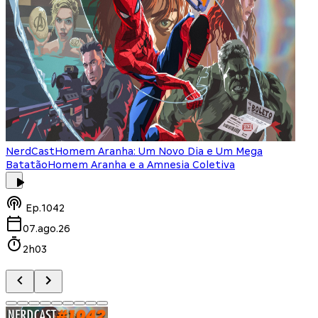
NerdCast
Homem Aranha: Um Novo Dia e Um Mega
Batatão
Homem Aranha e a Amnesia Coletiva
Ep.
1042
07.ago.26
2h03