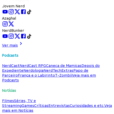
Jovem Nerd
Azaghal
NerdBunker
Ver mais
Podcasts
NerdCast
NerdCast RPG
Caneca de Mamicas
Depois do
Expediente
Nerdologia
NerdTech
Extras
Papo de
Parceiro
França e o Labirinto
T-Zombii
Veja mais em
Podcasts
Notícias
Filmes
Séries, TV e
Streaming
Games
Críticas
Entrevistas
Curiosidades e etc.
Veja
mais em Notícias