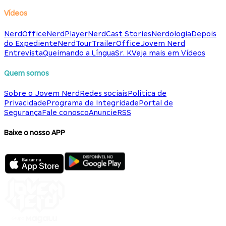
Vídeos
NerdOffice
NerdPlayer
NerdCast Stories
Nerdologia
Depois
do Expediente
NerdTour
TrailerOffice
Jovem Nerd
Entrevista
Queimando a Língua
Sr. K
Veja mais em Vídeos
Quem somos
Sobre o Jovem Nerd
Redes sociais
Política de
Privacidade
Programa de Integridade
Portal de
Segurança
Fale conosco
Anuncie
RSS
Baixe o nosso APP