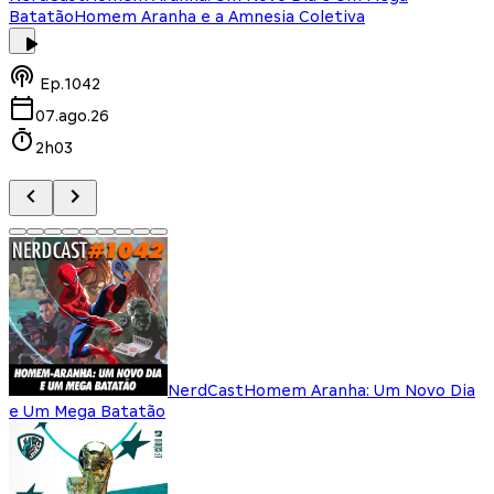
Batatão
Homem Aranha e a Amnesia Coletiva
Ep.
1042
07.ago.26
2h03
NerdCast
Homem Aranha: Um Novo Dia
e Um Mega Batatão