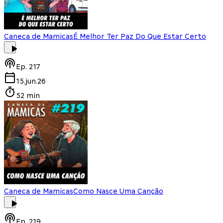
Caneca de Mamicas
É Melhor Ter Paz Do Que Estar Certo
Ep.
217
15.jun.26
52 min
Caneca de Mamicas
Como Nasce Uma Canção
Ep.
219