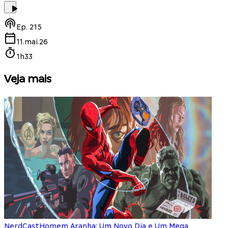
Ep.
215
11.mai.26
1h33
Veja mais
NerdCast
Homem Aranha: Um Novo Dia e Um Mega