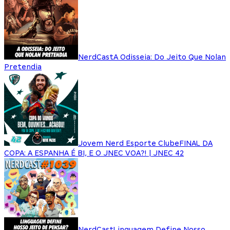
NerdCast
A Odisseia: Do Jeito Que Nolan
Pretendia
Jovem Nerd Esporte Clube
FINAL DA
COPA: A ESPANHA É BI, E O JNEC VOA?! | JNEC 42
NerdCast
Linguagem Define Nosso