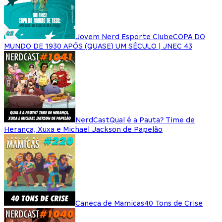
Jovem Nerd Esporte Clube
COPA DO
MUNDO DE 1930 APÓS (QUASE) UM SÉCULO | JNEC 43
NerdCast
Qual é a Pauta? Time de
Herança, Xuxa e Michael Jackson de Papelão
Caneca de Mamicas
40 Tons de Crise