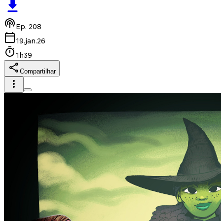
Ep.
208
19.jan.26
1h39
Compartilhar