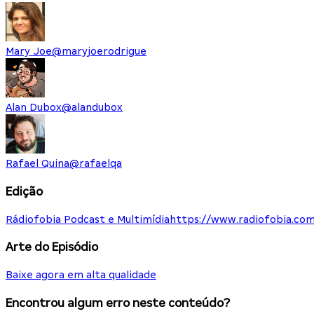
Mary Joe
@
maryjoerodrigue
Alan Dubox
@
alandubox
Rafael Quina
@
rafaelqa
Edição
Rádiofobia Podcast e Multimídia
https://www.radiofobia.com
Arte do Episódio
Baixe agora em alta qualidade
Encontrou algum erro neste conteúdo?