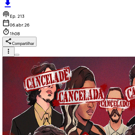
Ep.
213
06.abr.26
1h08
Compartilhar