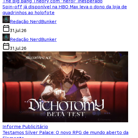
The Big Bang Theory com “herói” inesperado
Spin-off já disponível na HBO Max leva o dono da loja de
quadrinhos ao holofote
Redação NerdBunker
31.jul.26
Redação NerdBunker
31.jul.26
Informe Publicitário
Testamos Silver Palace: O novo RPG de mundo aberto da