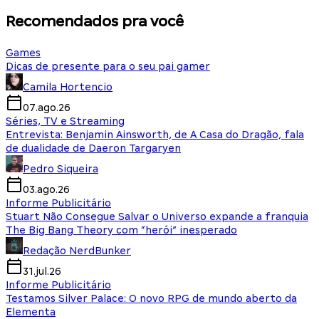
Recomendados pra você
Games
Dicas de presente para o seu pai gamer
Camila Hortencio
07.ago.26
Séries, TV e Streaming
Entrevista: Benjamin Ainsworth, de A Casa do Dragão, fala
de dualidade de Daeron Targaryen
Pedro Siqueira
03.ago.26
Informe Publicitário
Stuart Não Consegue Salvar o Universo expande a franquia
The Big Bang Theory com “herói” inesperado
Redação NerdBunker
31.jul.26
Informe Publicitário
Testamos Silver Palace: O novo RPG de mundo aberto da
Elementa