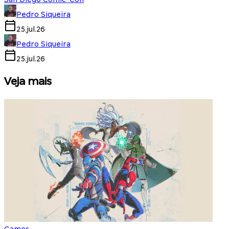
Pedro Siqueira
25.jul.26
Pedro Siqueira
25.jul.26
Veja mais
Games
S