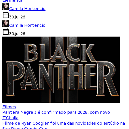
Elementa
Camila Hortencio
30.jul.26
Camila Hortencio
30.jul.26
Filmes
Pantera Negra 3 é confirmado para 2028, com novo
T'Challa
Filme de Ryan Coogler foi uma das novidades do estúdio na
San Diego Comic-Con