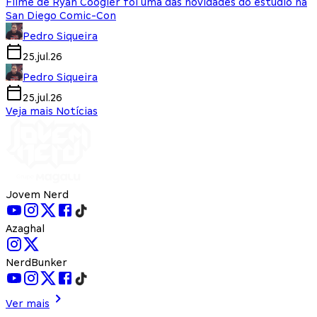
Filme de Ryan Coogler foi uma das novidades do estúdio na
San Diego Comic-Con
Pedro Siqueira
25.jul.26
Pedro Siqueira
25.jul.26
Veja mais Notícias
Jovem Nerd
Azaghal
NerdBunker
Ver mais