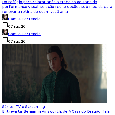
Do refúgio para relaxar após o trabalho ao topo da
performance visual, seleção reúne opções sob medida para
renovar a rotina de quem você ama
Camila Hortencio
07.ago.26
Camila Hortencio
07.ago.26
Séries, TV e Streaming
Entrevista: Benjamin Ainsworth, de A Casa do Dragão, fala