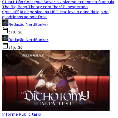
Stuart Não Consegue Salvar o Universo expande a franquia
The Big Bang Theory com “herói” inesperado
Spin-off já disponível na HBO Max leva o dono da loja de
quadrinhos ao holofote
Redação NerdBunker
31.jul.26
Redação NerdBunker
31.jul.26
Informe Publicitário