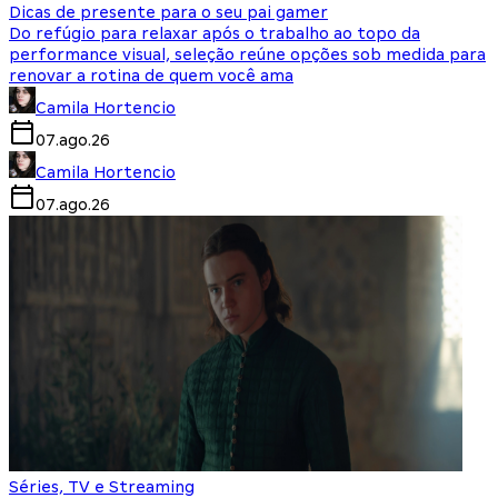
Dicas de presente para o seu pai gamer
Do refúgio para relaxar após o trabalho ao topo da
performance visual, seleção reúne opções sob medida para
renovar a rotina de quem você ama
Camila Hortencio
07.ago.26
Camila Hortencio
07.ago.26
Séries, TV e Streaming