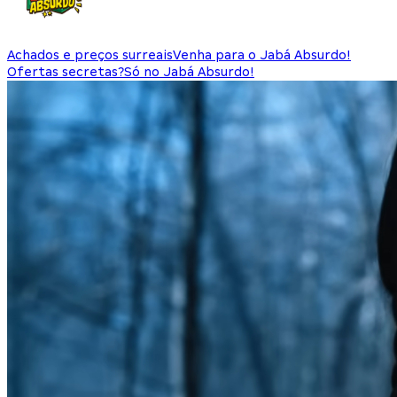
Achados e preços surreais
Venha para o Jabá Absurdo!
Ofertas secretas?
Só no Jabá Absurdo!