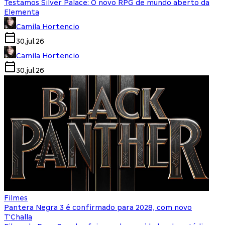
Testamos Silver Palace: O novo RPG de mundo aberto da
Elementa
Camila Hortencio
30.jul.26
Camila Hortencio
30.jul.26
Filmes
Pantera Negra 3 é confirmado para 2028, com novo
T'Challa