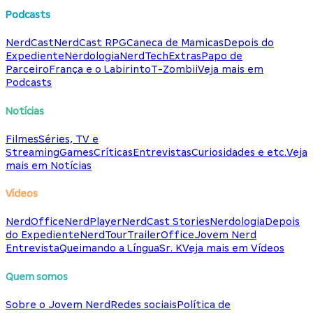
Podcasts
NerdCast
NerdCast RPG
Caneca de Mamicas
Depois do
Expediente
Nerdologia
NerdTech
Extras
Papo de
Parceiro
França e o Labirinto
T-Zombii
Veja mais em
Podcasts
Notícias
Filmes
Séries, TV e
Streaming
Games
Críticas
Entrevistas
Curiosidades e etc.
Veja
mais em Notícias
Vídeos
NerdOffice
NerdPlayer
NerdCast Stories
Nerdologia
Depois
do Expediente
NerdTour
TrailerOffice
Jovem Nerd
Entrevista
Queimando a Língua
Sr. K
Veja mais em Vídeos
Quem somos
Sobre o Jovem Nerd
Redes sociais
Política de