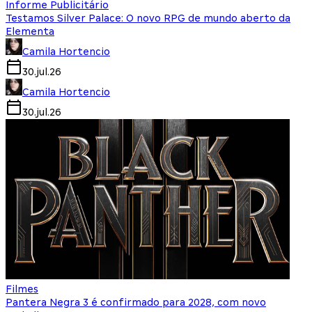
Informe Publicitário
Testamos Silver Palace: O novo RPG de mundo aberto da
Elementa
Camila Hortencio
30.jul.26
Camila Hortencio
30.jul.26
Filmes
Pantera Negra 3 é confirmado para 2028, com novo