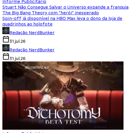
Informe Publicitário
Stuart Não Consegue Salvar o Universo expande a franquia
The Big Bang Theory com “herói” inesperado
Spin-off já disponível na HBO Max leva o dono da loja de
quadrinhos ao holofote
Redação NerdBunker
31.jul.26
Redação NerdBunker
31.jul.26