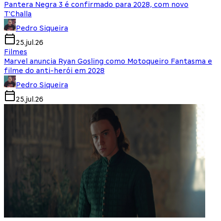
Pantera Negra 3 é confirmado para 2028, com novo
T'Challa
Pedro Siqueira
25.jul.26
Filmes
Marvel anuncia Ryan Gosling como Motoqueiro Fantasma e
filme do anti-herói em 2028
Pedro Siqueira
25.jul.26