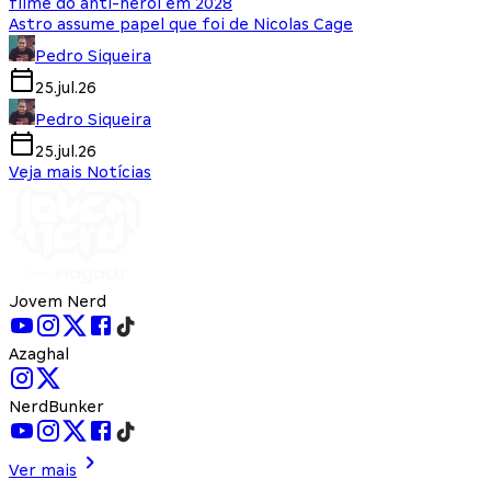
filme do anti-herói em 2028
Astro assume papel que foi de Nicolas Cage
Pedro Siqueira
25.jul.26
Pedro Siqueira
25.jul.26
Veja mais Notícias
Jovem Nerd
Azaghal
NerdBunker
Ver mais