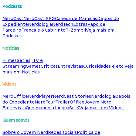
Podcasts
NerdCast
NerdCast RPG
Caneca de Mamicas
Depois do
Expediente
Nerdologia
NerdTech
Extras
Papo de
Parceiro
França e o Labirinto
T-Zombii
Veja mais em
Podcasts
Notícias
Filmes
Séries, TV e
Streaming
Games
Críticas
Entrevistas
Curiosidades e etc.
Veja
mais em Notícias
Vídeos
NerdOffice
NerdPlayer
NerdCast Stories
Nerdologia
Depois
do Expediente
NerdTour
TrailerOffice
Jovem Nerd
Entrevista
Queimando a Língua
Sr. K
Veja mais em Vídeos
Quem somos
Sobre o Jovem Nerd
Redes sociais
Política de