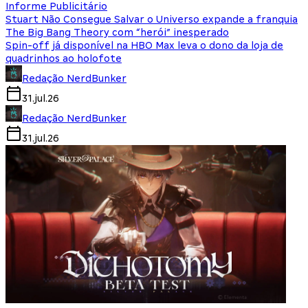
Informe Publicitário
Stuart Não Consegue Salvar o Universo expande a franquia
The Big Bang Theory com “herói” inesperado
Spin-off já disponível na HBO Max leva o dono da loja de
quadrinhos ao holofote
Redação NerdBunker
31.jul.26
Redação NerdBunker
31.jul.26