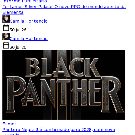
Informe Publicitário
Testamos Silver Palace: O novo RPG de mundo aberto da
Elementa
Camila Hortencio
30.jul.26
Camila Hortencio
30.jul.26
Filmes
Pantera Negra 3 é confirmado para 2028, com novo