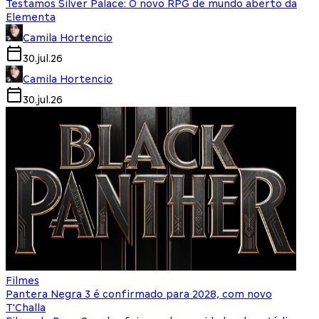
Testamos Silver Palace: O novo RPG de mundo aberto da
Elementa
Camila Hortencio
30.jul.26
Camila Hortencio
30.jul.26
Filmes
Pantera Negra 3 é confirmado para 2028, com novo
T'Challa