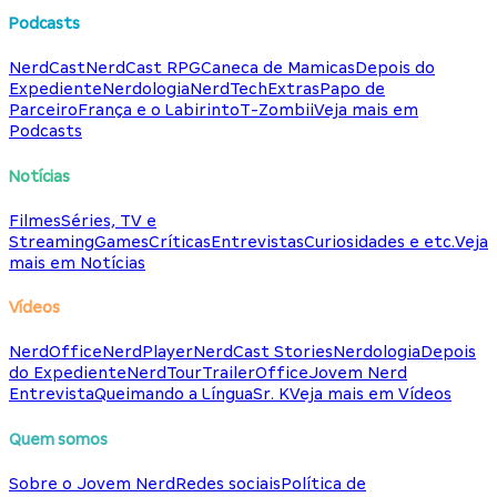
Podcasts
NerdCast
NerdCast RPG
Caneca de Mamicas
Depois do
Expediente
Nerdologia
NerdTech
Extras
Papo de
Parceiro
França e o Labirinto
T-Zombii
Veja mais em
Podcasts
Notícias
Filmes
Séries, TV e
Streaming
Games
Críticas
Entrevistas
Curiosidades e etc.
Veja
mais em Notícias
Vídeos
NerdOffice
NerdPlayer
NerdCast Stories
Nerdologia
Depois
do Expediente
NerdTour
TrailerOffice
Jovem Nerd
Entrevista
Queimando a Língua
Sr. K
Veja mais em Vídeos
Quem somos
Sobre o Jovem Nerd
Redes sociais
Política de