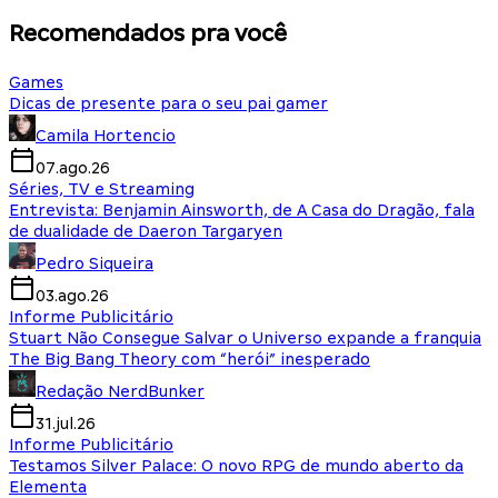
Recomendados pra você
Games
Dicas de presente para o seu pai gamer
Camila Hortencio
07.ago.26
Séries, TV e Streaming
Entrevista: Benjamin Ainsworth, de A Casa do Dragão, fala
de dualidade de Daeron Targaryen
Pedro Siqueira
03.ago.26
Informe Publicitário
Stuart Não Consegue Salvar o Universo expande a franquia
The Big Bang Theory com “herói” inesperado
Redação NerdBunker
31.jul.26
Informe Publicitário
Testamos Silver Palace: O novo RPG de mundo aberto da
Elementa