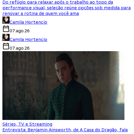
Do refúgio para relaxar após o trabalho ao topo da
performance visual, seleção reúne opções sob medida para
renovar a rotina de quem você ama
Camila Hortencio
07.ago.26
Camila Hortencio
07.ago.26
Séries, TV e Streaming
Entrevista: Benjamin Ainsworth, de A Casa do Dragão, fala