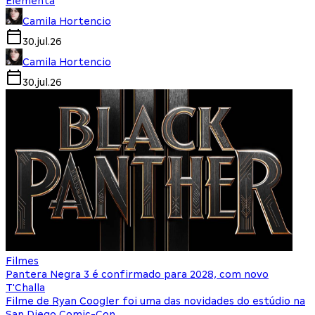
Elementa
Camila Hortencio
30.jul.26
Camila Hortencio
30.jul.26
Filmes
Pantera Negra 3 é confirmado para 2028, com novo
T'Challa
Filme de Ryan Coogler foi uma das novidades do estúdio na
San Diego Comic-Con