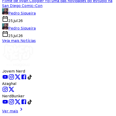
Filme de Ryan Coogler foi uma das novidades do estúdio na
San Diego Comic-Con
Pedro Siqueira
25.jul.26
Pedro Siqueira
25.jul.26
Veja mais Notícias
Jovem Nerd
Azaghal
NerdBunker
Ver mais