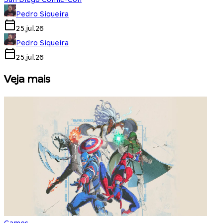
Pedro Siqueira
25.jul.26
Pedro Siqueira
25.jul.26
Veja mais
Games
S