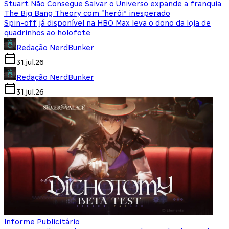
Stuart Não Consegue Salvar o Universo expande a franquia
The Big Bang Theory com “herói” inesperado
Spin-off já disponível na HBO Max leva o dono da loja de
quadrinhos ao holofote
Redação NerdBunker
31.jul.26
Redação NerdBunker
31.jul.26
Informe Publicitário