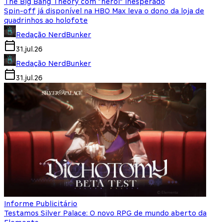
The Big Bang Theory com “herói” inesperado
Spin-off já disponível na HBO Max leva o dono da loja de
quadrinhos ao holofote
Redação NerdBunker
31.jul.26
Redação NerdBunker
31.jul.26
Informe Publicitário
Testamos Silver Palace: O novo RPG de mundo aberto da