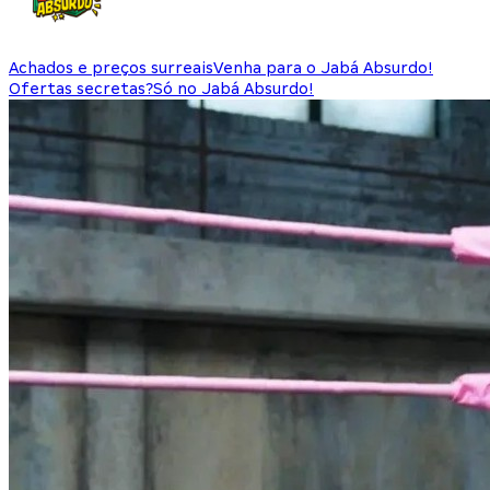
Achados e preços surreais
Venha para o Jabá Absurdo!
Ofertas secretas?
Só no Jabá Absurdo!