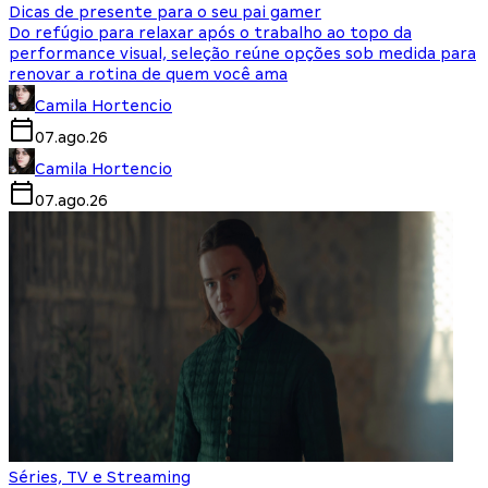
Dicas de presente para o seu pai gamer
Do refúgio para relaxar após o trabalho ao topo da
performance visual, seleção reúne opções sob medida para
renovar a rotina de quem você ama
Camila Hortencio
07.ago.26
Camila Hortencio
07.ago.26
Séries, TV e Streaming