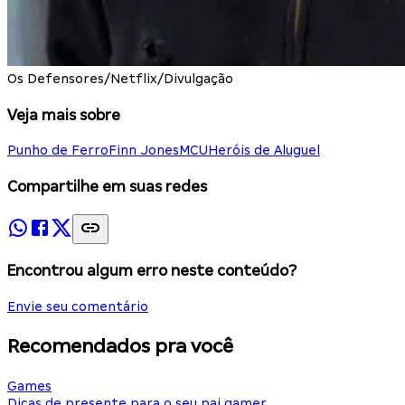
Os Defensores/Netflix/Divulgação
Veja mais sobre
Punho de Ferro
Finn Jones
MCU
Heróis de Aluguel
Compartilhe em suas redes
Encontrou algum erro neste conteúdo?
Envie seu comentário
Recomendados pra você
Games
Dicas de presente para o seu pai gamer