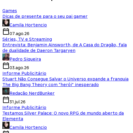
Games
Dicas de presente para o seu pai gamer
Camila Hortencio
07.ago.26
Séries, TV e Streaming
Entrevista: Benjamin Ainsworth, de A Casa do Dragão, fala
de dualidade de Daeron Targaryen
Pedro Siqueira
03.ago.26
Informe Publicitário
Stuart Não Consegue Salvar o Universo expande a franquia
The Big Bang Theory com “herói” inesperado
Redação NerdBunker
31.jul.26
Informe Publicitário
Testamos Silver Palace: O novo RPG de mundo aberto da
Elementa
Camila Hortencio