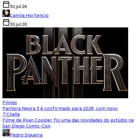
30.jul.26
Camila Hortencio
30.jul.26
Filmes
Pantera Negra 3 é confirmado para 2028, com novo
T'Challa
Filme de Ryan Coogler foi uma das novidades do estúdio na
San Diego Comic-Con
Pedro Siqueira