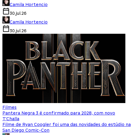
Camila Hortencio
30.jul.26
Camila Hortencio
30.jul.26
Filmes
Pantera Negra 3 é confirmado para 2028, com novo
T'Challa
Filme de Ryan Coogler foi uma das novidades do estúdio na
San Diego Comic-Con