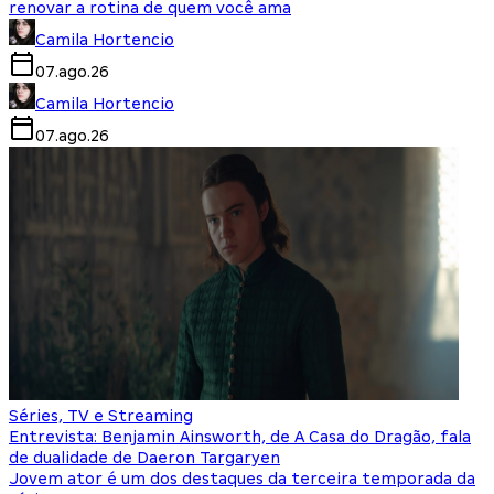
renovar a rotina de quem você ama
Camila Hortencio
07.ago.26
Camila Hortencio
07.ago.26
Séries, TV e Streaming
Entrevista: Benjamin Ainsworth, de A Casa do Dragão, fala
de dualidade de Daeron Targaryen
Jovem ator é um dos destaques da terceira temporada da