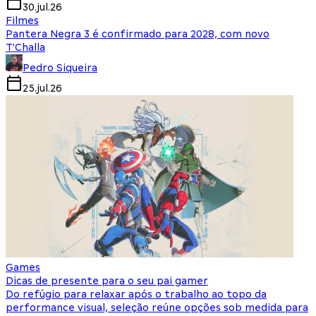
30.jul.26
Filmes
Pantera Negra 3 é confirmado para 2028, com novo
T'Challa
Pedro Siqueira
25.jul.26
Games
Dicas de presente para o seu pai gamer
Do refúgio para relaxar após o trabalho ao topo da
performance visual, seleção reúne opções sob medida para