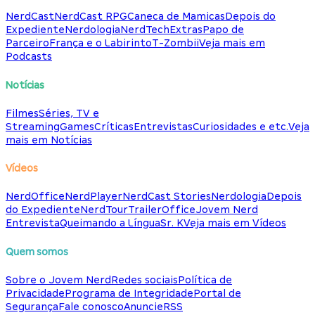
NerdCast
NerdCast RPG
Caneca de Mamicas
Depois do
Expediente
Nerdologia
NerdTech
Extras
Papo de
Parceiro
França e o Labirinto
T-Zombii
Veja mais em
Podcasts
Notícias
Filmes
Séries, TV e
Streaming
Games
Críticas
Entrevistas
Curiosidades e etc.
Veja
mais em Notícias
Vídeos
NerdOffice
NerdPlayer
NerdCast Stories
Nerdologia
Depois
do Expediente
NerdTour
TrailerOffice
Jovem Nerd
Entrevista
Queimando a Língua
Sr. K
Veja mais em Vídeos
Quem somos
Sobre o Jovem Nerd
Redes sociais
Política de
Privacidade
Programa de Integridade
Portal de
Segurança
Fale conosco
Anuncie
RSS