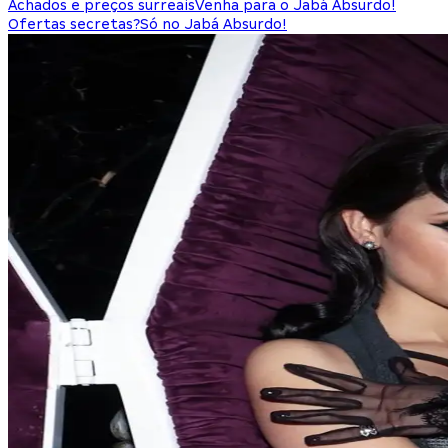
Achados e preços surreais
Venha para o Jabá Absurdo!
Ofertas secretas?
Só no Jabá Absurdo!