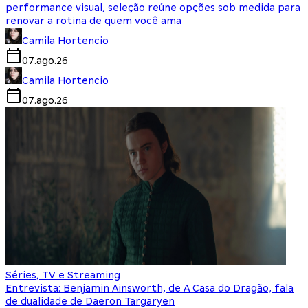
performance visual, seleção reúne opções sob medida para
renovar a rotina de quem você ama
Camila Hortencio
07.ago.26
Camila Hortencio
07.ago.26
Séries, TV e Streaming
Entrevista: Benjamin Ainsworth, de A Casa do Dragão, fala
de dualidade de Daeron Targaryen