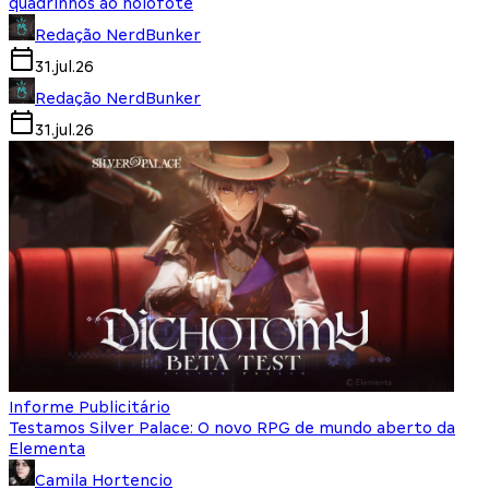
quadrinhos ao holofote
Redação NerdBunker
31.jul.26
Redação NerdBunker
31.jul.26
Informe Publicitário
Testamos Silver Palace: O novo RPG de mundo aberto da
Elementa
Camila Hortencio