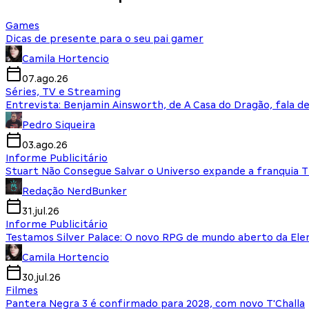
Games
Dicas de presente para o seu pai gamer
Camila Hortencio
07.ago.26
Séries, TV e Streaming
Entrevista: Benjamin Ainsworth, de A Casa do Dragão, fala d
Pedro Siqueira
03.ago.26
Informe Publicitário
Stuart Não Consegue Salvar o Universo expande a franquia 
Redação NerdBunker
31.jul.26
Informe Publicitário
Testamos Silver Palace: O novo RPG de mundo aberto da El
Camila Hortencio
30.jul.26
Filmes
Pantera Negra 3 é confirmado para 2028, com novo T'Challa