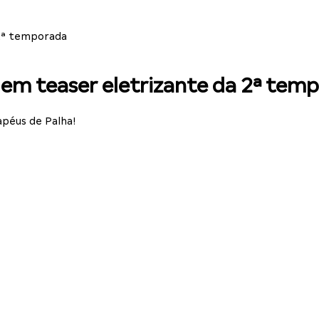
 2ª temporada
 em teaser eletrizante da 2ª tem
apéus de Palha!