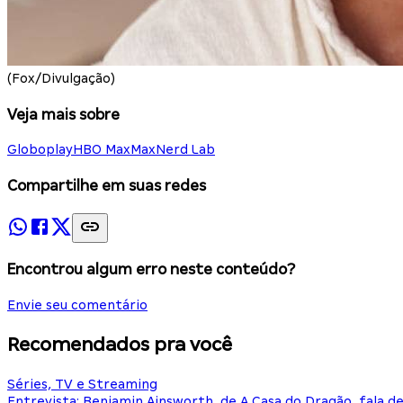
(Fox/Divulgação)
Veja mais sobre
Globoplay
HBO Max
Max
Nerd Lab
Compartilhe em suas redes
Encontrou algum erro neste conteúdo?
Envie seu comentário
Recomendados pra você
Séries, TV e Streaming
Entrevista: Benjamin Ainsworth, de A Casa do Dragão, fala d