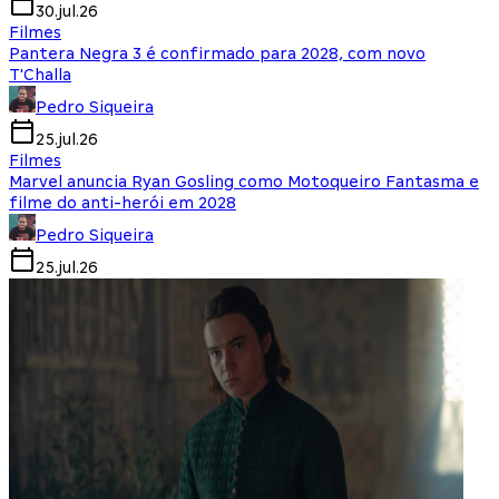
30.jul.26
Filmes
Pantera Negra 3 é confirmado para 2028, com novo
T'Challa
Pedro Siqueira
25.jul.26
Filmes
Marvel anuncia Ryan Gosling como Motoqueiro Fantasma e
filme do anti-herói em 2028
Pedro Siqueira
25.jul.26