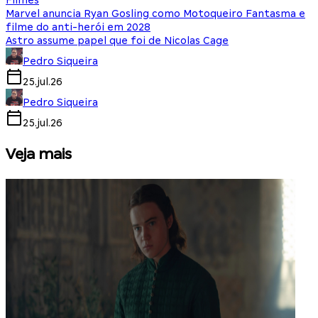
Filmes
Marvel anuncia Ryan Gosling como Motoqueiro Fantasma e
filme do anti-herói em 2028
Astro assume papel que foi de Nicolas Cage
Pedro Siqueira
25.jul.26
Pedro Siqueira
25.jul.26
Veja mais