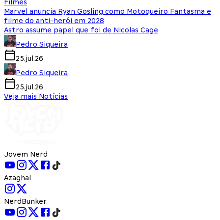
Filmes
Marvel anuncia Ryan Gosling como Motoqueiro Fantasma e
filme do anti-herói em 2028
Astro assume papel que foi de Nicolas Cage
Pedro Siqueira
25.jul.26
Pedro Siqueira
25.jul.26
Veja mais Notícias
Jovem Nerd
Azaghal
NerdBunker