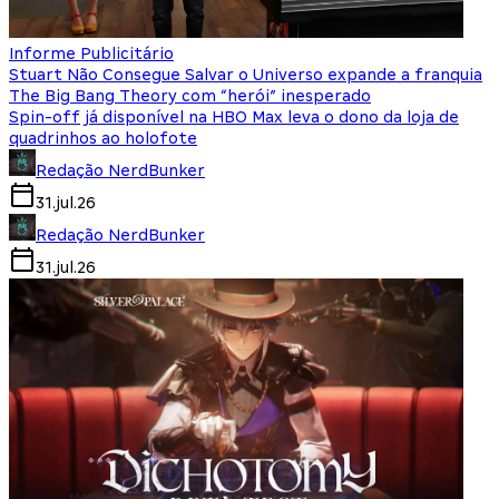
Informe Publicitário
Stuart Não Consegue Salvar o Universo expande a franquia
The Big Bang Theory com “herói” inesperado
Spin-off já disponível na HBO Max leva o dono da loja de
quadrinhos ao holofote
Redação NerdBunker
31.jul.26
Redação NerdBunker
31.jul.26