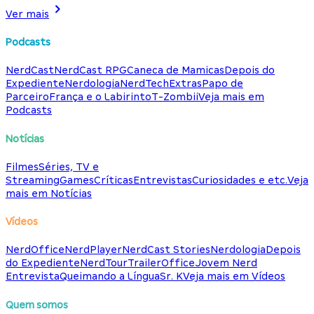
Ver mais
Podcasts
NerdCast
NerdCast RPG
Caneca de Mamicas
Depois do
Expediente
Nerdologia
NerdTech
Extras
Papo de
Parceiro
França e o Labirinto
T-Zombii
Veja mais em
Podcasts
Notícias
Filmes
Séries, TV e
Streaming
Games
Críticas
Entrevistas
Curiosidades e etc.
Veja
mais em Notícias
Vídeos
NerdOffice
NerdPlayer
NerdCast Stories
Nerdologia
Depois
do Expediente
NerdTour
TrailerOffice
Jovem Nerd
Entrevista
Queimando a Língua
Sr. K
Veja mais em Vídeos
Quem somos