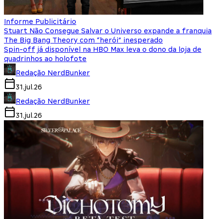
Informe Publicitário
Stuart Não Consegue Salvar o Universo expande a franquia
The Big Bang Theory com “herói” inesperado
Spin-off já disponível na HBO Max leva o dono da loja de
quadrinhos ao holofote
Redação NerdBunker
31.jul.26
Redação NerdBunker
31.jul.26