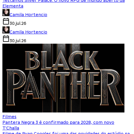
Testamos Silver Palace: O novo RPG de mundo aberto da
Elementa
Camila Hortencio
30.jul.26
Camila Hortencio
30.jul.26
Filmes
Pantera Negra 3 é confirmado para 2028, com novo
T'Challa
Filme de Ryan Coogler foi uma das novidades do estúdio na