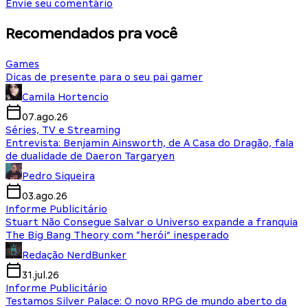
Envie seu comentário
Recomendados pra você
Games
Dicas de presente para o seu pai gamer
Camila Hortencio
07.ago.26
Séries, TV e Streaming
Entrevista: Benjamin Ainsworth, de A Casa do Dragão, fala
de dualidade de Daeron Targaryen
Pedro Siqueira
03.ago.26
Informe Publicitário
Stuart Não Consegue Salvar o Universo expande a franquia
The Big Bang Theory com “herói” inesperado
Redação NerdBunker
31.jul.26
Informe Publicitário
Testamos Silver Palace: O novo RPG de mundo aberto da