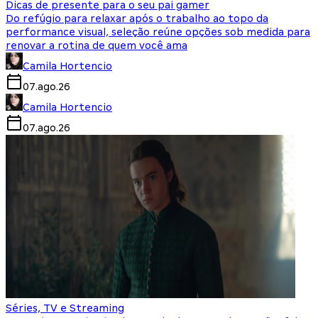
Dicas de presente para o seu pai gamer
Do refúgio para relaxar após o trabalho ao topo da
performance visual, seleção reúne opções sob medida para
renovar a rotina de quem você ama
Camila Hortencio
07.ago.26
Camila Hortencio
07.ago.26
Séries, TV e Streaming