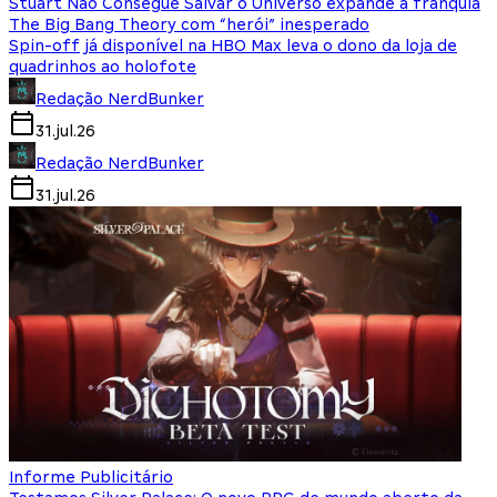
Stuart Não Consegue Salvar o Universo expande a franquia
The Big Bang Theory com “herói” inesperado
Spin-off já disponível na HBO Max leva o dono da loja de
quadrinhos ao holofote
Redação NerdBunker
31.jul.26
Redação NerdBunker
31.jul.26
Informe Publicitário