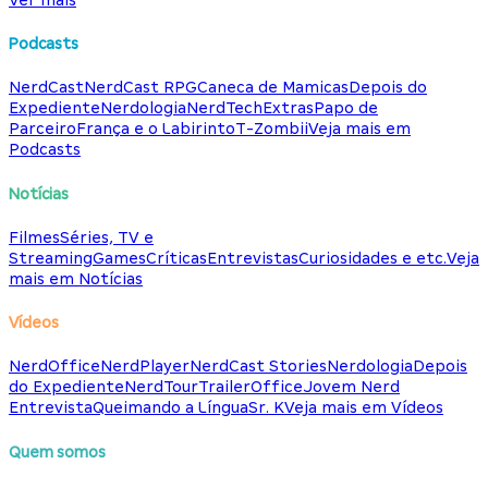
Podcasts
NerdCast
NerdCast RPG
Caneca de Mamicas
Depois do
Expediente
Nerdologia
NerdTech
Extras
Papo de
Parceiro
França e o Labirinto
T-Zombii
Veja mais em
Podcasts
Notícias
Filmes
Séries, TV e
Streaming
Games
Críticas
Entrevistas
Curiosidades e etc.
Veja
mais em Notícias
Vídeos
NerdOffice
NerdPlayer
NerdCast Stories
Nerdologia
Depois
do Expediente
NerdTour
TrailerOffice
Jovem Nerd
Entrevista
Queimando a Língua
Sr. K
Veja mais em Vídeos
Quem somos