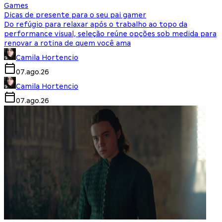
Games
Dicas de presente para o seu pai gamer
Do refúgio para relaxar após o trabalho ao topo da
performance visual, seleção reúne opções sob medida para
renovar a rotina de quem você ama
Camila Hortencio
07.ago.26
Camila Hortencio
07.ago.26