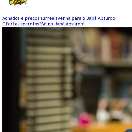
Achados e preços surreais
Venha para o Jabá Absurdo!
Ofertas secretas?
Só no Jabá Absurdo!