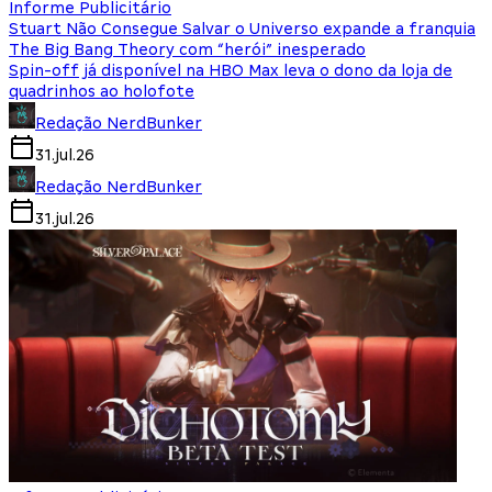
Informe Publicitário
Stuart Não Consegue Salvar o Universo expande a franquia
The Big Bang Theory com “herói” inesperado
Spin-off já disponível na HBO Max leva o dono da loja de
quadrinhos ao holofote
Redação NerdBunker
31.jul.26
Redação NerdBunker
31.jul.26