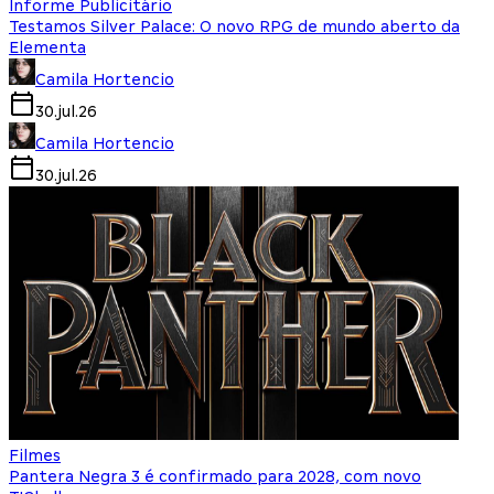
Informe Publicitário
Testamos Silver Palace: O novo RPG de mundo aberto da
Elementa
Camila Hortencio
30.jul.26
Camila Hortencio
30.jul.26
Filmes
Pantera Negra 3 é confirmado para 2028, com novo