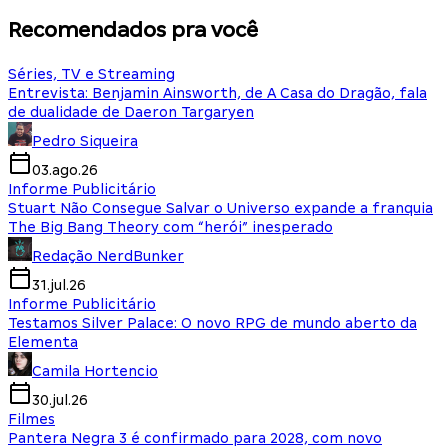
Recomendados pra você
Séries, TV e Streaming
Entrevista: Benjamin Ainsworth, de A Casa do Dragão, fala
de dualidade de Daeron Targaryen
Pedro Siqueira
03.ago.26
Informe Publicitário
Stuart Não Consegue Salvar o Universo expande a franquia
The Big Bang Theory com “herói” inesperado
Redação NerdBunker
31.jul.26
Informe Publicitário
Testamos Silver Palace: O novo RPG de mundo aberto da
Elementa
Camila Hortencio
30.jul.26
Filmes
Pantera Negra 3 é confirmado para 2028, com novo