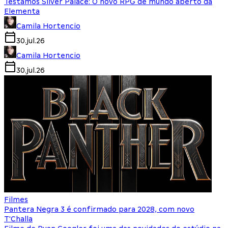
Testamos Silver Palace: O novo RPG de mundo aberto da
Elementa
Camila Hortencio
30.jul.26
Camila Hortencio
30.jul.26
Filmes
Pantera Negra 3 é confirmado para 2028, com novo
T'Challa