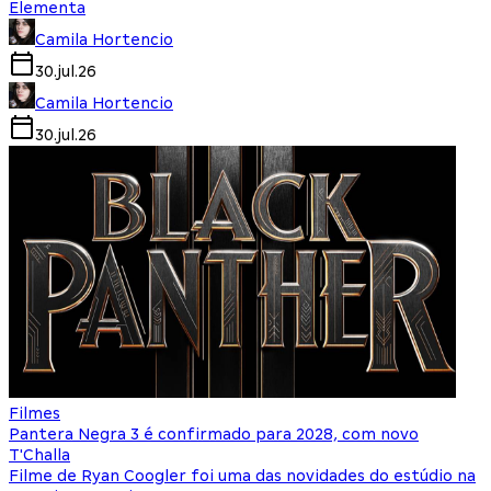
Elementa
Camila Hortencio
30.jul.26
Camila Hortencio
30.jul.26
Filmes
Pantera Negra 3 é confirmado para 2028, com novo
T'Challa
Filme de Ryan Coogler foi uma das novidades do estúdio na