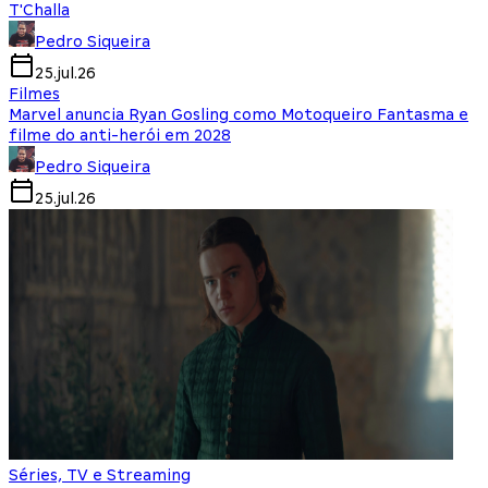
T'Challa
Pedro Siqueira
25.jul.26
Filmes
Marvel anuncia Ryan Gosling como Motoqueiro Fantasma e
filme do anti-herói em 2028
Pedro Siqueira
25.jul.26
Séries, TV e Streaming