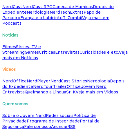
NerdCast
NerdCast RPG
Caneca de Mamicas
Depois do
Expediente
Nerdologia
NerdTech
Extras
Papo de
Parceiro
França e o Labirinto
T-Zombii
Veja mais em
Podcasts
Notícias
Filmes
Séries, TV e
Streaming
Games
Críticas
Entrevistas
Curiosidades e etc.
Veja
mais em Notícias
Vídeos
NerdOffice
NerdPlayer
NerdCast Stories
Nerdologia
Depois
do Expediente
NerdTour
TrailerOffice
Jovem Nerd
Entrevista
Queimando a Língua
Sr. K
Veja mais em Vídeos
Quem somos
Sobre o Jovem Nerd
Redes sociais
Política de
Privacidade
Programa de Integridade
Portal de
Segurança
Fale conosco
Anuncie
RSS