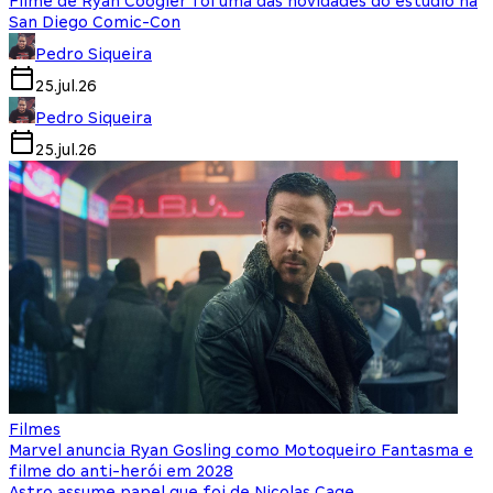
Filme de Ryan Coogler foi uma das novidades do estúdio na
San Diego Comic-Con
Pedro Siqueira
25.jul.26
Pedro Siqueira
25.jul.26
Filmes
Marvel anuncia Ryan Gosling como Motoqueiro Fantasma e
filme do anti-herói em 2028
Astro assume papel que foi de Nicolas Cage