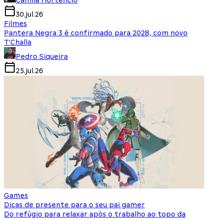
Camila Hortencio
30.jul.26
Filmes
Pantera Negra 3 é confirmado para 2028, com novo
T'Challa
Pedro Siqueira
25.jul.26
Games
Dicas de presente para o seu pai gamer
Do refúgio para relaxar após o trabalho ao topo da