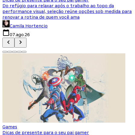
Do refúgio para relaxar após o trabalho ao topo da
d
performance visual, seleção reúne opções sob medida para
J
renovar a rotina de quem você ama
s
Camila Hortencio
07.ago.26
Games
Dicas de presente para o seu pai gamer