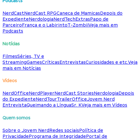
Podcasts
NerdCast
NerdCast RPG
Caneca de Mamicas
Depois do
Expediente
Nerdologia
NerdTech
Extras
Papo de
Parceiro
França e o Labirinto
T-Zombii
Veja mais em
Podcasts
Notícias
Filmes
Séries, TV e
Streaming
Games
Críticas
Entrevistas
Curiosidades e etc.
Veja
mais em Notícias
Vídeos
NerdOffice
NerdPlayer
NerdCast Stories
Nerdologia
Depois
do Expediente
NerdTour
TrailerOffice
Jovem Nerd
Entrevista
Queimando a Língua
Sr. K
Veja mais em Vídeos
Quem somos
Sobre o Jovem Nerd
Redes sociais
Política de
Privacidade
Programa de Integridade
Portal de