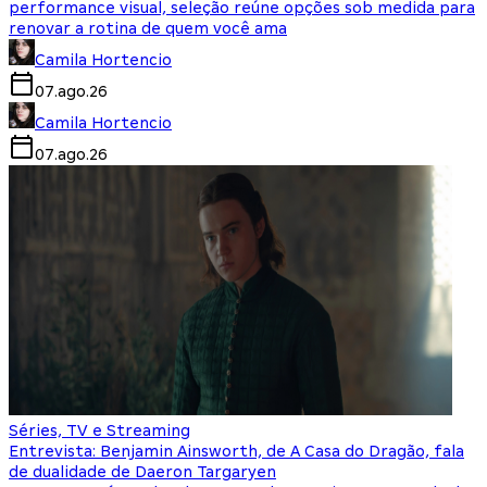
performance visual, seleção reúne opções sob medida para
renovar a rotina de quem você ama
Camila Hortencio
07.ago.26
Camila Hortencio
07.ago.26
Séries, TV e Streaming
Entrevista: Benjamin Ainsworth, de A Casa do Dragão, fala
de dualidade de Daeron Targaryen