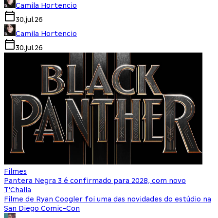
Camila Hortencio
30.jul.26
Camila Hortencio
30.jul.26
Filmes
Pantera Negra 3 é confirmado para 2028, com novo
T'Challa
Filme de Ryan Coogler foi uma das novidades do estúdio na
San Diego Comic-Con