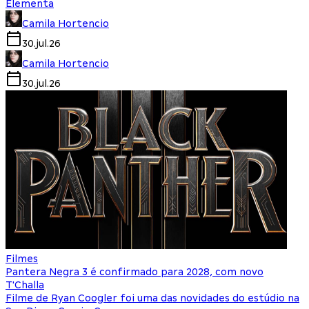
Elementa
Camila Hortencio
30.jul.26
Camila Hortencio
30.jul.26
Filmes
Pantera Negra 3 é confirmado para 2028, com novo
T'Challa
Filme de Ryan Coogler foi uma das novidades do estúdio na