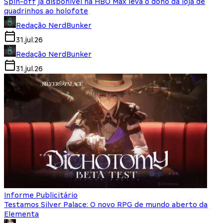
Spin-off já disponível na HBO Max leva o dono da loja de
quadrinhos ao holofote
Redação NerdBunker
31.jul.26
Redação NerdBunker
31.jul.26
Informe Publicitário
Testamos Silver Palace: O novo RPG de mundo aberto da
Elementa