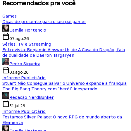
Recomendados pra você
Games
Dicas de presente para o seu pai gamer
Camila Hortencio
07.ago.26
Séries, TV e Streaming
Entrevista: Benjamin Ainsworth, de A Casa do Dragão, fala
de dualidade de Daeron Targaryen
Pedro Siqueira
03.ago.26
Informe Publicitário
Stuart Não Consegue Salvar o Universo expande a franquia
The Big Bang Theory com “herói” inesperado
Redação NerdBunker
31.jul.26
Informe Publicitário
Testamos Silver Palace: O novo RPG de mundo aberto da
Elementa