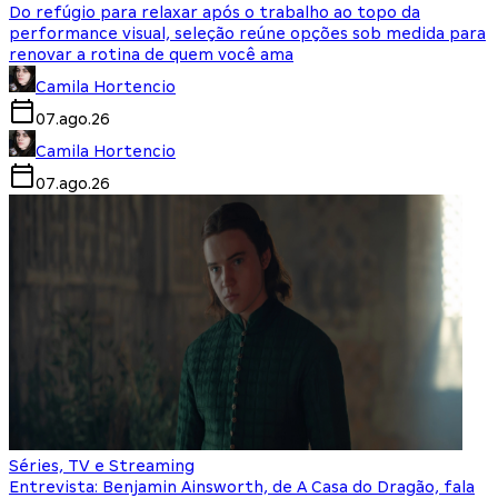
Do refúgio para relaxar após o trabalho ao topo da
performance visual, seleção reúne opções sob medida para
renovar a rotina de quem você ama
Camila Hortencio
07.ago.26
Camila Hortencio
07.ago.26
Séries, TV e Streaming
Entrevista: Benjamin Ainsworth, de A Casa do Dragão, fala