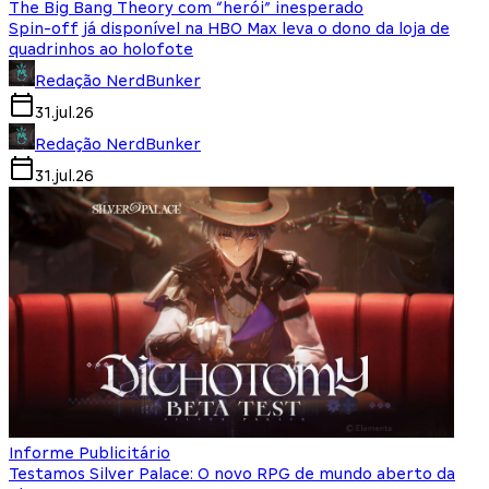
The Big Bang Theory com “herói” inesperado
Spin-off já disponível na HBO Max leva o dono da loja de
quadrinhos ao holofote
Redação NerdBunker
31.jul.26
Redação NerdBunker
31.jul.26
Informe Publicitário
Testamos Silver Palace: O novo RPG de mundo aberto da