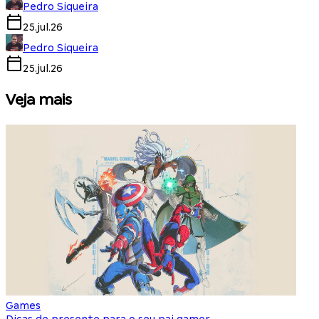
Pedro Siqueira
25.jul.26
Pedro Siqueira
25.jul.26
Veja mais
Games
S
Dicas de presente para o seu pai gamer
E