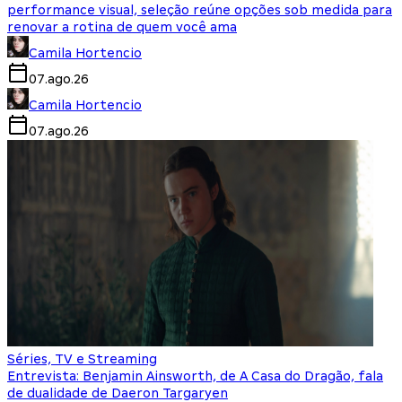
performance visual, seleção reúne opções sob medida para
renovar a rotina de quem você ama
Camila Hortencio
07.ago.26
Camila Hortencio
07.ago.26
Séries, TV e Streaming
Entrevista: Benjamin Ainsworth, de A Casa do Dragão, fala
de dualidade de Daeron Targaryen