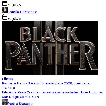
30.jul.26
Camila Hortencio
30.jul.26
Filmes
Pantera Negra 3 é confirmado para 2028, com novo
T'Challa
Filme de Ryan Coogler foi uma das novidades do estúdio na
San Diego Comic-Con
Pedro Siqueira