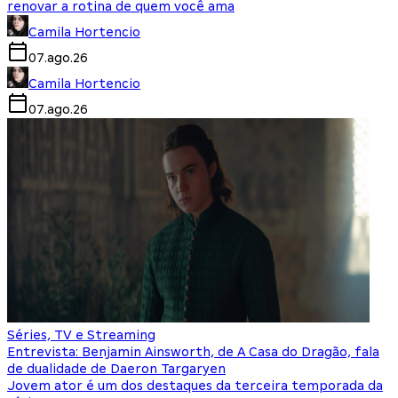
renovar a rotina de quem você ama
Camila Hortencio
07.ago.26
Camila Hortencio
07.ago.26
Séries, TV e Streaming
Entrevista: Benjamin Ainsworth, de A Casa do Dragão, fala
de dualidade de Daeron Targaryen
Jovem ator é um dos destaques da terceira temporada da