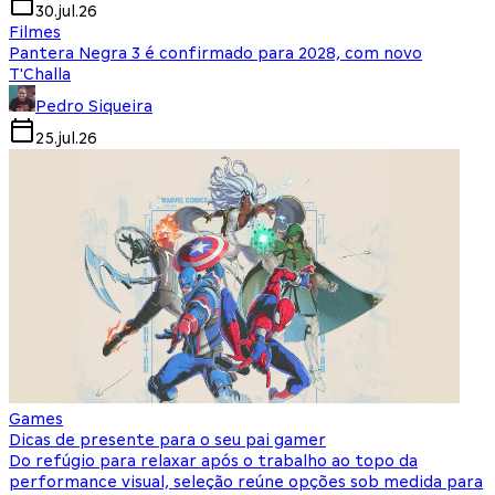
30.jul.26
Filmes
Pantera Negra 3 é confirmado para 2028, com novo
T'Challa
Pedro Siqueira
25.jul.26
Games
Dicas de presente para o seu pai gamer
Do refúgio para relaxar após o trabalho ao topo da
performance visual, seleção reúne opções sob medida para