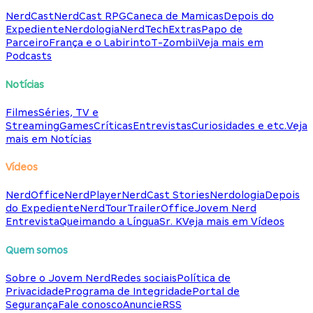
NerdCast
NerdCast RPG
Caneca de Mamicas
Depois do
Expediente
Nerdologia
NerdTech
Extras
Papo de
Parceiro
França e o Labirinto
T-Zombii
Veja mais em
Podcasts
Notícias
Filmes
Séries, TV e
Streaming
Games
Críticas
Entrevistas
Curiosidades e etc.
Veja
mais em Notícias
Vídeos
NerdOffice
NerdPlayer
NerdCast Stories
Nerdologia
Depois
do Expediente
NerdTour
TrailerOffice
Jovem Nerd
Entrevista
Queimando a Língua
Sr. K
Veja mais em Vídeos
Quem somos
Sobre o Jovem Nerd
Redes sociais
Política de
Privacidade
Programa de Integridade
Portal de
Segurança
Fale conosco
Anuncie
RSS