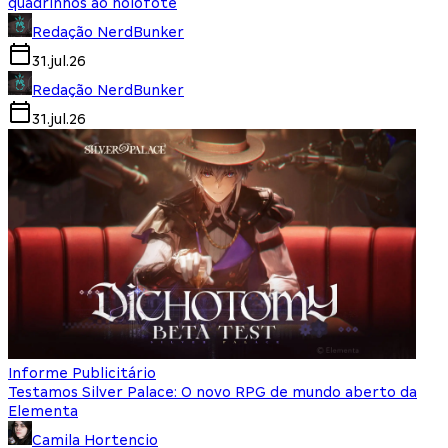
quadrinhos ao holofote
Redação NerdBunker
31.jul.26
Redação NerdBunker
31.jul.26
Informe Publicitário
Testamos Silver Palace: O novo RPG de mundo aberto da
Elementa
Camila Hortencio