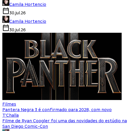
Camila Hortencio
30.jul.26
Camila Hortencio
30.jul.26
Filmes
Pantera Negra 3 é confirmado para 2028, com novo
T'Challa
Filme de Ryan Coogler foi uma das novidades do estúdio na
San Diego Comic-Con