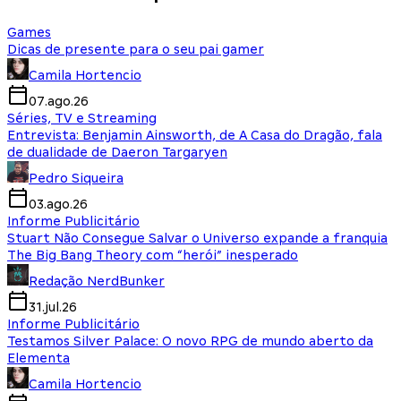
Games
Dicas de presente para o seu pai gamer
Camila Hortencio
07.ago.26
Séries, TV e Streaming
Entrevista: Benjamin Ainsworth, de A Casa do Dragão, fala
de dualidade de Daeron Targaryen
Pedro Siqueira
03.ago.26
Informe Publicitário
Stuart Não Consegue Salvar o Universo expande a franquia
The Big Bang Theory com “herói” inesperado
Redação NerdBunker
31.jul.26
Informe Publicitário
Testamos Silver Palace: O novo RPG de mundo aberto da
Elementa
Camila Hortencio