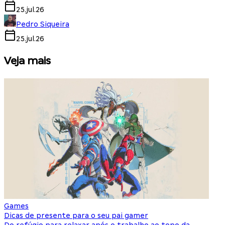
25.jul.26
Pedro Siqueira
25.jul.26
Veja mais
Games
S
Dicas de presente para o seu pai gamer
E
Do refúgio para relaxar após o trabalho ao topo da
d