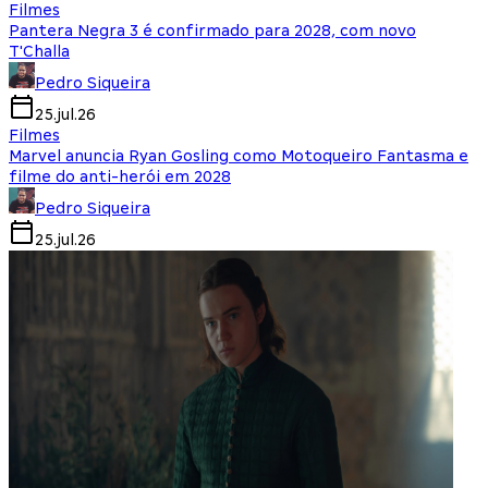
Filmes
Pantera Negra 3 é confirmado para 2028, com novo
T'Challa
Pedro Siqueira
25.jul.26
Filmes
Marvel anuncia Ryan Gosling como Motoqueiro Fantasma e
filme do anti-herói em 2028
Pedro Siqueira
25.jul.26