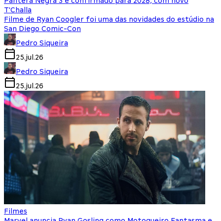
Pantera Negra 3 é confirmado para 2028, com novo
T'Challa
Filme de Ryan Coogler foi uma das novidades do estúdio na
San Diego Comic-Con
Pedro Siqueira
25.jul.26
Pedro Siqueira
25.jul.26
Filmes
Marvel anuncia Ryan Gosling como Motoqueiro Fantasma e