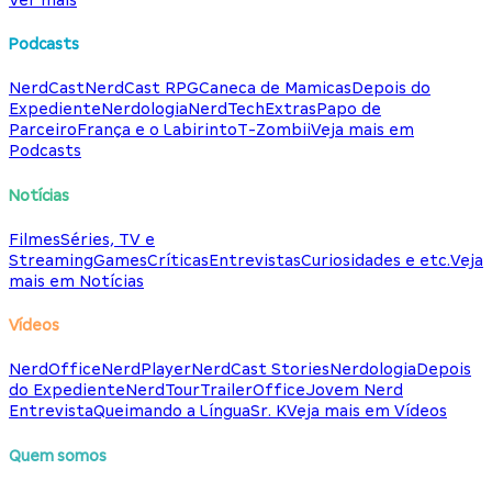
Podcasts
NerdCast
NerdCast RPG
Caneca de Mamicas
Depois do
Expediente
Nerdologia
NerdTech
Extras
Papo de
Parceiro
França e o Labirinto
T-Zombii
Veja mais em
Podcasts
Notícias
Filmes
Séries, TV e
Streaming
Games
Críticas
Entrevistas
Curiosidades e etc.
Veja
mais em Notícias
Vídeos
NerdOffice
NerdPlayer
NerdCast Stories
Nerdologia
Depois
do Expediente
NerdTour
TrailerOffice
Jovem Nerd
Entrevista
Queimando a Língua
Sr. K
Veja mais em Vídeos
Quem somos