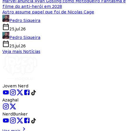
Marvel anuncia Ryan Gosling como Motoqueiro Fantasma e
filme do anti-herói em 2028
Astro assume papel que foi de Nicolas Cage
Pedro Siqueira
25.jul.26
Pedro Siqueira
25.jul.26
Veja mais Notícias
Jovem Nerd
Azaghal
NerdBunker
Ver mais