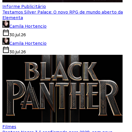
Informe Publicitário
Testamos Silver Palace: O novo RPG de mundo aberto da
Elementa
Camila Hortencio
30.jul.26
Camila Hortencio
30.jul.26
Filmes