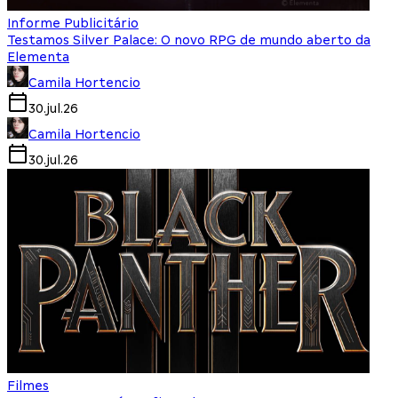
Informe Publicitário
Testamos Silver Palace: O novo RPG de mundo aberto da
Elementa
Camila Hortencio
30.jul.26
Camila Hortencio
30.jul.26
Filmes