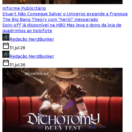
Informe Publicitário
Stuart Não Consegue Salvar o Universo expande a franquia
The Big Bang Theory com “herói” inesperado
Spin-off já disponível na HBO Max leva o dono da loja de
quadrinhos ao holofote
Redação NerdBunker
31.jul.26
Redação NerdBunker
31.jul.26