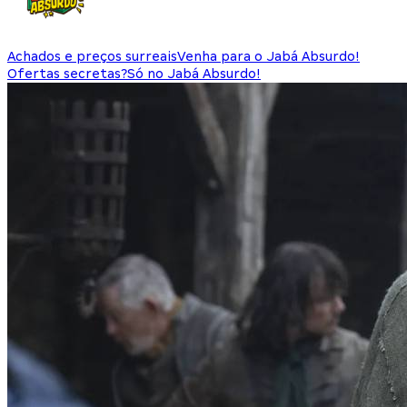
Achados e preços surreais
Venha para o Jabá Absurdo!
Ofertas secretas?
Só no Jabá Absurdo!