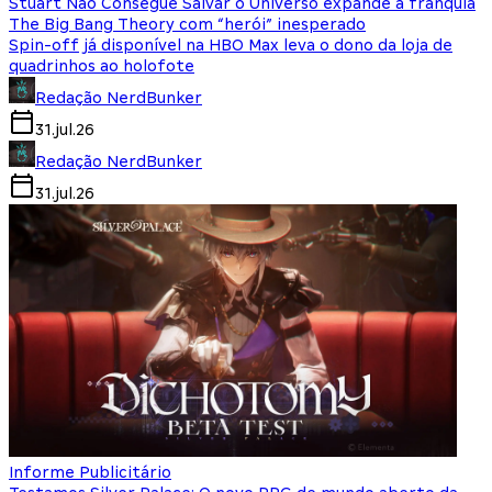
Stuart Não Consegue Salvar o Universo expande a franquia
The Big Bang Theory com “herói” inesperado
Spin-off já disponível na HBO Max leva o dono da loja de
quadrinhos ao holofote
Redação NerdBunker
31.jul.26
Redação NerdBunker
31.jul.26
Informe Publicitário