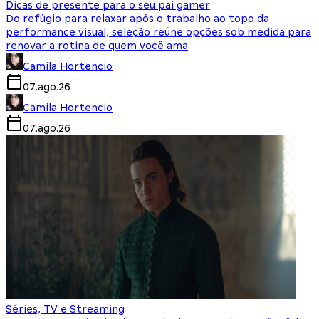
Dicas de presente para o seu pai gamer
Do refúgio para relaxar após o trabalho ao topo da
performance visual, seleção reúne opções sob medida para
renovar a rotina de quem você ama
Camila Hortencio
07.ago.26
Camila Hortencio
07.ago.26
Séries, TV e Streaming