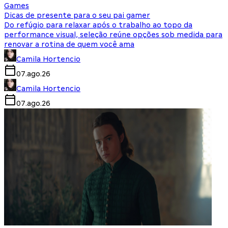
Games
Dicas de presente para o seu pai gamer
Do refúgio para relaxar após o trabalho ao topo da
performance visual, seleção reúne opções sob medida para
renovar a rotina de quem você ama
Camila Hortencio
07.ago.26
Camila Hortencio
07.ago.26