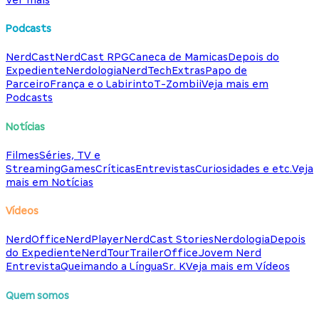
Podcasts
NerdCast
NerdCast RPG
Caneca de Mamicas
Depois do
Expediente
Nerdologia
NerdTech
Extras
Papo de
Parceiro
França e o Labirinto
T-Zombii
Veja mais em
Podcasts
Notícias
Filmes
Séries, TV e
Streaming
Games
Críticas
Entrevistas
Curiosidades e etc.
Veja
mais em Notícias
Vídeos
NerdOffice
NerdPlayer
NerdCast Stories
Nerdologia
Depois
do Expediente
NerdTour
TrailerOffice
Jovem Nerd
Entrevista
Queimando a Língua
Sr. K
Veja mais em Vídeos
Quem somos