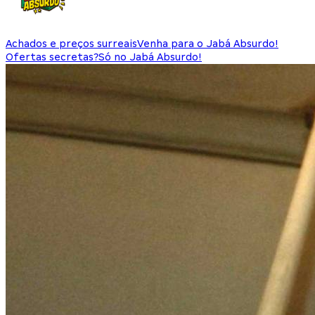
Achados e preços surreais
Venha para o Jabá Absurdo!
Ofertas secretas?
Só no Jabá Absurdo!