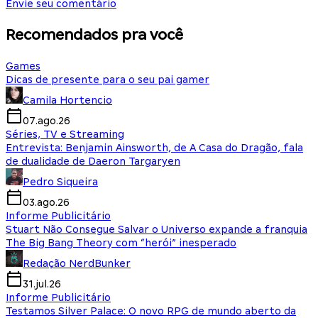
Envie seu comentário
Recomendados pra você
Games
Dicas de presente para o seu pai gamer
Camila Hortencio
07.ago.26
Séries, TV e Streaming
Entrevista: Benjamin Ainsworth, de A Casa do Dragão, fala
de dualidade de Daeron Targaryen
Pedro Siqueira
03.ago.26
Informe Publicitário
Stuart Não Consegue Salvar o Universo expande a franquia
The Big Bang Theory com “herói” inesperado
Redação NerdBunker
31.jul.26
Informe Publicitário
Testamos Silver Palace: O novo RPG de mundo aberto da