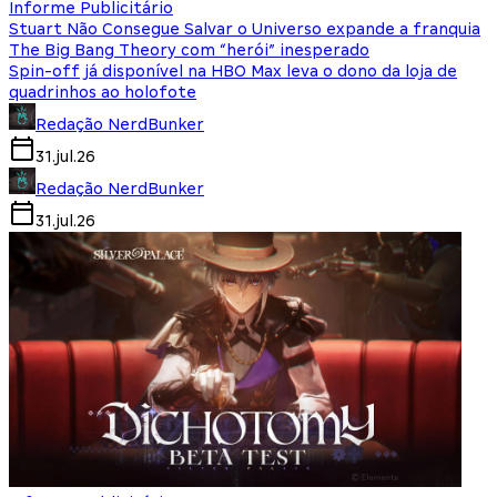
Informe Publicitário
Stuart Não Consegue Salvar o Universo expande a franquia
The Big Bang Theory com “herói” inesperado
Spin-off já disponível na HBO Max leva o dono da loja de
quadrinhos ao holofote
Redação NerdBunker
31.jul.26
Redação NerdBunker
31.jul.26