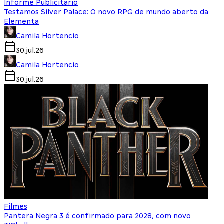
Informe Publicitário
Testamos Silver Palace: O novo RPG de mundo aberto da
Elementa
Camila Hortencio
30.jul.26
Camila Hortencio
30.jul.26
Filmes
Pantera Negra 3 é confirmado para 2028, com novo