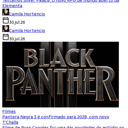
Testamos Silver Palace: O novo RPG de mundo aberto da
Elementa
Camila Hortencio
30.jul.26
Camila Hortencio
30.jul.26
Filmes
Pantera Negra 3 é confirmado para 2028, com novo
T'Challa
Filme de Ryan Coogler foi uma das novidades do estúdio na