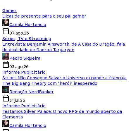
Games
Dicas de presente para o seu pai gamer
Camila Hortencio
07.ago.26
Séries, TV e Streaming
Entrevista: Benjamin Ainsworth, de A Casa do Dragão, fala
de dualidade de Daeron Targaryen
Pedro Siqueira
03.ago.26
Informe Publicitário
Stuart Não Consegue Salvar o Universo expande a franquia
The Big Bang Theory com “herói” inesperado
Redação NerdBunker
31.jul.26
Informe Publicitário
Testamos Silver Palace: O novo RPG de mundo aberto da
Elementa
Camila Hortencio