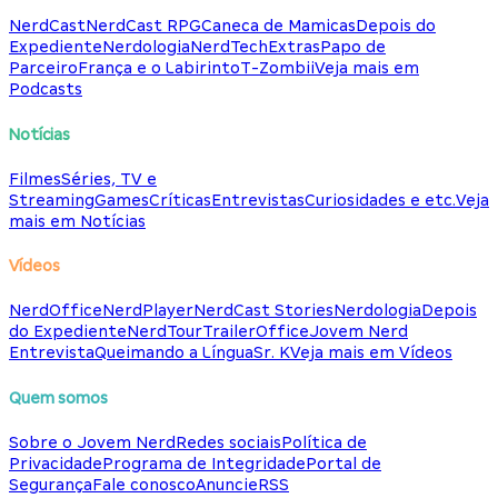
NerdCast
NerdCast RPG
Caneca de Mamicas
Depois do
Expediente
Nerdologia
NerdTech
Extras
Papo de
Parceiro
França e o Labirinto
T-Zombii
Veja mais em
Podcasts
Notícias
Filmes
Séries, TV e
Streaming
Games
Críticas
Entrevistas
Curiosidades e etc.
Veja
mais em Notícias
Vídeos
NerdOffice
NerdPlayer
NerdCast Stories
Nerdologia
Depois
do Expediente
NerdTour
TrailerOffice
Jovem Nerd
Entrevista
Queimando a Língua
Sr. K
Veja mais em Vídeos
Quem somos
Sobre o Jovem Nerd
Redes sociais
Política de
Privacidade
Programa de Integridade
Portal de
Segurança
Fale conosco
Anuncie
RSS