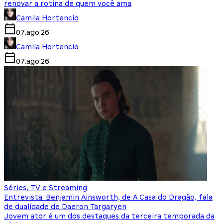
renovar a rotina de quem você ama
Camila Hortencio
07.ago.26
Camila Hortencio
07.ago.26
Séries, TV e Streaming
Entrevista: Benjamin Ainsworth, de A Casa do Dragão, fala
de dualidade de Daeron Targaryen
Jovem ator é um dos destaques da terceira temporada da