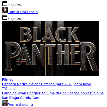
30.jul.26
Camila Hortencio
30.jul.26
Filmes
Pantera Negra 3 é confirmado para 2028, com novo
T'Challa
Filme de Ryan Coogler foi uma das novidades do estúdio na
San Diego Comic-Con
Pedro Siqueira