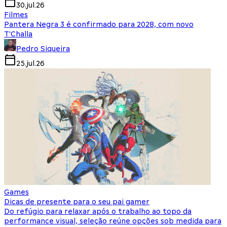
30.jul.26
Filmes
Pantera Negra 3 é confirmado para 2028, com novo
T'Challa
Pedro Siqueira
25.jul.26
Games
Dicas de presente para o seu pai gamer
Do refúgio para relaxar após o trabalho ao topo da
performance visual, seleção reúne opções sob medida para