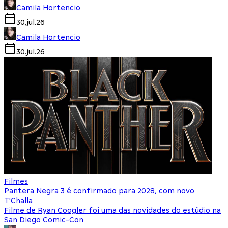
Camila Hortencio
30.jul.26
Camila Hortencio
30.jul.26
Filmes
Pantera Negra 3 é confirmado para 2028, com novo
T'Challa
Filme de Ryan Coogler foi uma das novidades do estúdio na
San Diego Comic-Con