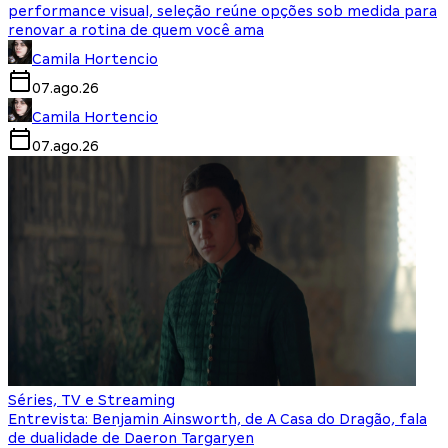
performance visual, seleção reúne opções sob medida para
renovar a rotina de quem você ama
Camila Hortencio
07.ago.26
Camila Hortencio
07.ago.26
Séries, TV e Streaming
Entrevista: Benjamin Ainsworth, de A Casa do Dragão, fala
de dualidade de Daeron Targaryen