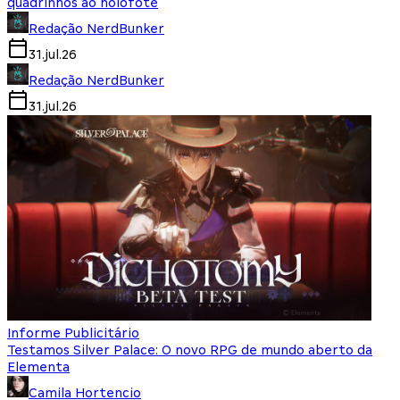
quadrinhos ao holofote
Redação NerdBunker
31.jul.26
Redação NerdBunker
31.jul.26
Informe Publicitário
Testamos Silver Palace: O novo RPG de mundo aberto da
Elementa
Camila Hortencio