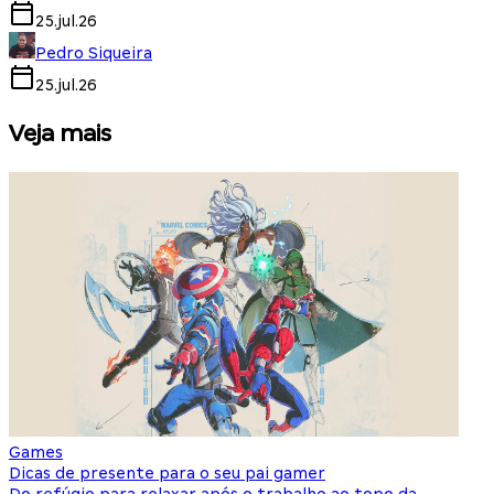
25.jul.26
Pedro Siqueira
25.jul.26
Veja mais
Games
S
Dicas de presente para o seu pai gamer
E
Do refúgio para relaxar após o trabalho ao topo da
d