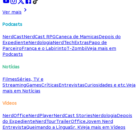
Ver mais
Podcasts
NerdCast
NerdCast RPG
Caneca de Mamicas
Depois do
Expediente
Nerdologia
NerdTech
Extras
Papo de
Parceiro
França e o Labirinto
T-Zombii
Veja mais em
Podcasts
Notícias
Filmes
Séries, TV e
Streaming
Games
Críticas
Entrevistas
Curiosidades e etc.
Veja
mais em Notícias
Vídeos
NerdOffice
NerdPlayer
NerdCast Stories
Nerdologia
Depois
do Expediente
NerdTour
TrailerOffice
Jovem Nerd
Entrevista
Queimando a Língua
Sr. K
Veja mais em Vídeos