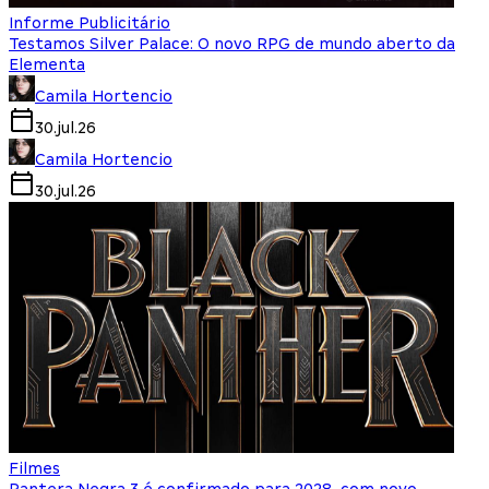
Informe Publicitário
Testamos Silver Palace: O novo RPG de mundo aberto da
Elementa
Camila Hortencio
30.jul.26
Camila Hortencio
30.jul.26
Filmes