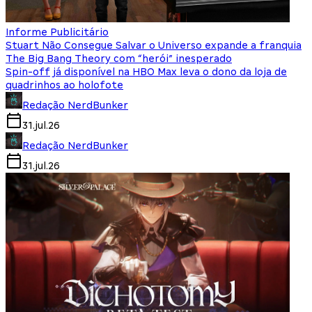
Informe Publicitário
Stuart Não Consegue Salvar o Universo expande a franquia
The Big Bang Theory com “herói” inesperado
Spin-off já disponível na HBO Max leva o dono da loja de
quadrinhos ao holofote
Redação NerdBunker
31.jul.26
Redação NerdBunker
31.jul.26