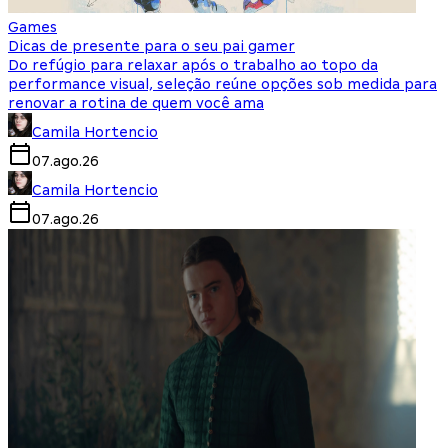
Games
Dicas de presente para o seu pai gamer
Do refúgio para relaxar após o trabalho ao topo da
performance visual, seleção reúne opções sob medida para
renovar a rotina de quem você ama
Camila Hortencio
07.ago.26
Camila Hortencio
07.ago.26