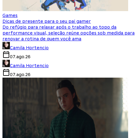
Games
Dicas de presente para o seu pai gamer
Do refúgio para relaxar após o trabalho ao topo da
performance visual, seleção reúne opções sob medida para
renovar a rotina de quem você ama
Camila Hortencio
07.ago.26
Camila Hortencio
07.ago.26