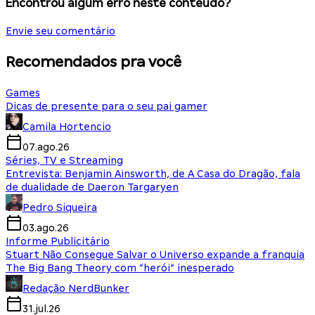
Encontrou algum erro neste conteúdo?
Envie seu comentário
Recomendados pra você
Games
Dicas de presente para o seu pai gamer
Camila Hortencio
07.ago.26
Séries, TV e Streaming
Entrevista: Benjamin Ainsworth, de A Casa do Dragão, fala
de dualidade de Daeron Targaryen
Pedro Siqueira
03.ago.26
Informe Publicitário
Stuart Não Consegue Salvar o Universo expande a franquia
The Big Bang Theory com “herói” inesperado
Redação NerdBunker
31.jul.26