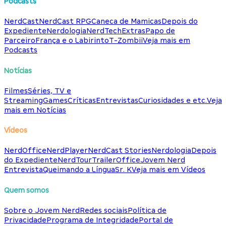
Podcasts
NerdCast
NerdCast RPG
Caneca de Mamicas
Depois do
Expediente
Nerdologia
NerdTech
Extras
Papo de
Parceiro
França e o Labirinto
T-Zombii
Veja mais em
Podcasts
Notícias
Filmes
Séries, TV e
Streaming
Games
Críticas
Entrevistas
Curiosidades e etc.
Veja
mais em Notícias
Vídeos
NerdOffice
NerdPlayer
NerdCast Stories
Nerdologia
Depois
do Expediente
NerdTour
TrailerOffice
Jovem Nerd
Entrevista
Queimando a Língua
Sr. K
Veja mais em Vídeos
Quem somos
Sobre o Jovem Nerd
Redes sociais
Política de
Privacidade
Programa de Integridade
Portal de