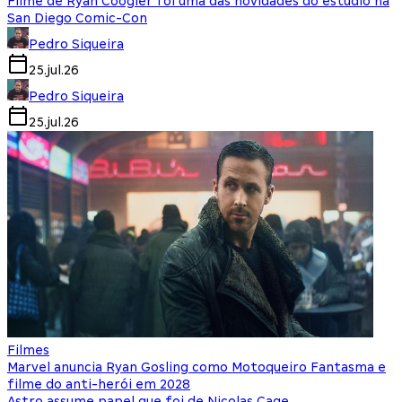
Filme de Ryan Coogler foi uma das novidades do estúdio na
San Diego Comic-Con
Pedro Siqueira
25.jul.26
Pedro Siqueira
25.jul.26
Filmes
Marvel anuncia Ryan Gosling como Motoqueiro Fantasma e
filme do anti-herói em 2028
Astro assume papel que foi de Nicolas Cage