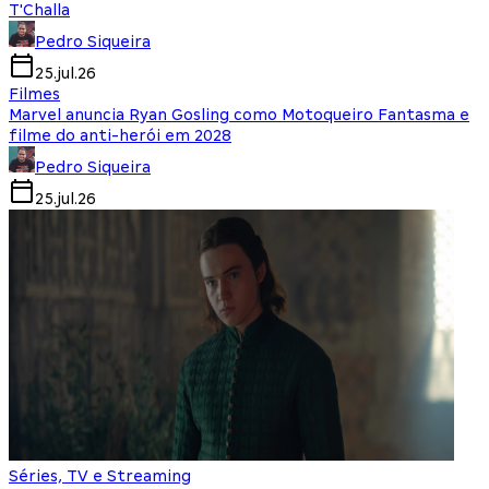
T'Challa
Pedro Siqueira
25.jul.26
Filmes
Marvel anuncia Ryan Gosling como Motoqueiro Fantasma e
filme do anti-herói em 2028
Pedro Siqueira
25.jul.26
Séries, TV e Streaming