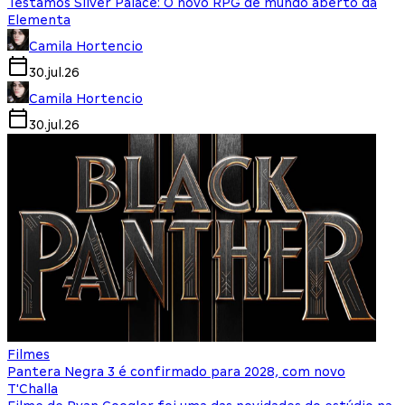
Testamos Silver Palace: O novo RPG de mundo aberto da
Elementa
Camila Hortencio
30.jul.26
Camila Hortencio
30.jul.26
Filmes
Pantera Negra 3 é confirmado para 2028, com novo
T'Challa