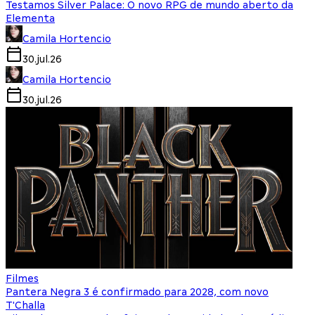
Testamos Silver Palace: O novo RPG de mundo aberto da
Elementa
Camila Hortencio
30.jul.26
Camila Hortencio
30.jul.26
Filmes
Pantera Negra 3 é confirmado para 2028, com novo
T'Challa