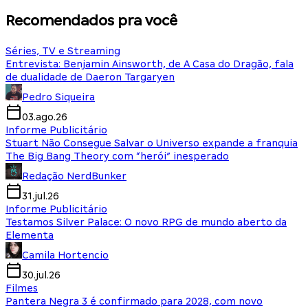
Recomendados pra você
Séries, TV e Streaming
Entrevista: Benjamin Ainsworth, de A Casa do Dragão, fala
de dualidade de Daeron Targaryen
Pedro Siqueira
03.ago.26
Informe Publicitário
Stuart Não Consegue Salvar o Universo expande a franquia
The Big Bang Theory com “herói” inesperado
Redação NerdBunker
31.jul.26
Informe Publicitário
Testamos Silver Palace: O novo RPG de mundo aberto da
Elementa
Camila Hortencio
30.jul.26
Filmes
Pantera Negra 3 é confirmado para 2028, com novo