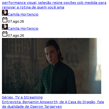
performance visual, seleção reúne opções sob medida para
renovar a rotina de quem você ama
Camila Hortencio
07.ago.26
Camila Hortencio
07.ago.26
Séries, TV e Streaming
Entrevista: Benjamin Ainsworth, de A Casa do Dragão, fala
de dualidade de Daeron Targaryen