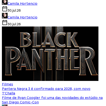
Camila Hortencio
30.jul.26
Camila Hortencio
30.jul.26
Filmes
Pantera Negra 3 é confirmado para 2028, com novo
T'Challa
Filme de Ryan Coogler foi uma das novidades do estúdio na
San Diego Comic-Con