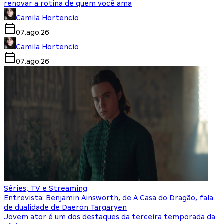
renovar a rotina de quem você ama
Camila Hortencio
07.ago.26
Camila Hortencio
07.ago.26
Séries, TV e Streaming
Entrevista: Benjamin Ainsworth, de A Casa do Dragão, fala
de dualidade de Daeron Targaryen
Jovem ator é um dos destaques da terceira temporada da