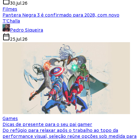
30.jul.26
Filmes
Pantera Negra 3 é confirmado para 2028, com novo
T'Challa
Pedro Siqueira
25.jul.26
Games
Dicas de presente para o seu pai gamer
Do refúgio para relaxar após o trabalho ao topo da
performance visual, seleção reúne opções sob medida para