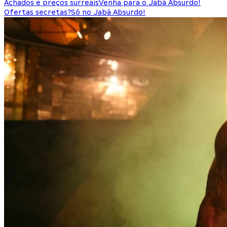
Achados e preços surreais
Venha para o Jabá Absurdo!
Ofertas secretas?
Só no Jabá Absurdo!