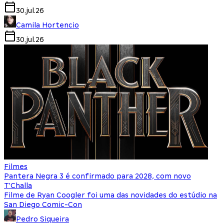
30.jul.26
Camila Hortencio
30.jul.26
Filmes
Pantera Negra 3 é confirmado para 2028, com novo
T'Challa
Filme de Ryan Coogler foi uma das novidades do estúdio na
San Diego Comic-Con
Pedro Siqueira