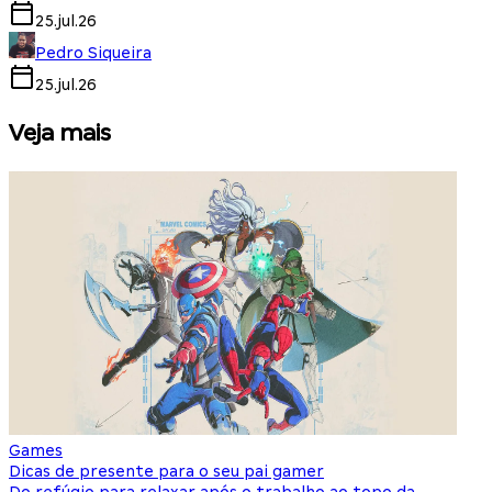
25.jul.26
Pedro Siqueira
25.jul.26
Veja mais
Games
S
Dicas de presente para o seu pai gamer
E
Do refúgio para relaxar após o trabalho ao topo da
d