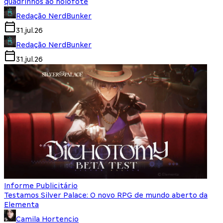
quadrinhos ao holofote
Redação NerdBunker
31.jul.26
Redação NerdBunker
31.jul.26
Informe Publicitário
Testamos Silver Palace: O novo RPG de mundo aberto da
Elementa
Camila Hortencio