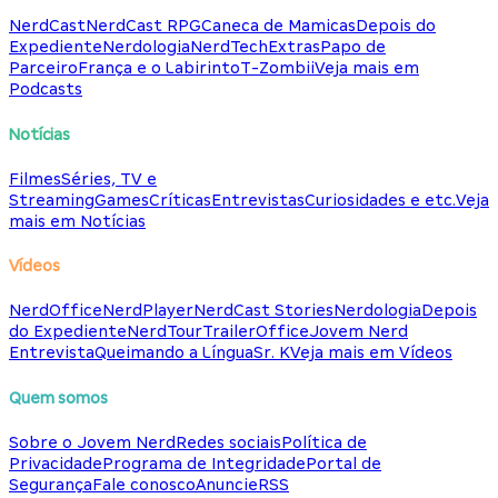
NerdCast
NerdCast RPG
Caneca de Mamicas
Depois do
Expediente
Nerdologia
NerdTech
Extras
Papo de
Parceiro
França e o Labirinto
T-Zombii
Veja mais em
Podcasts
Notícias
Filmes
Séries, TV e
Streaming
Games
Críticas
Entrevistas
Curiosidades e etc.
Veja
mais em Notícias
Vídeos
NerdOffice
NerdPlayer
NerdCast Stories
Nerdologia
Depois
do Expediente
NerdTour
TrailerOffice
Jovem Nerd
Entrevista
Queimando a Língua
Sr. K
Veja mais em Vídeos
Quem somos
Sobre o Jovem Nerd
Redes sociais
Política de
Privacidade
Programa de Integridade
Portal de
Segurança
Fale conosco
Anuncie
RSS