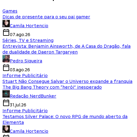
Games
Dicas de presente para o seu pai gamer
Camila Hortencio
07.ago.26
Séries, TV e Streaming
Entrevista: Benjamin Ainsworth, de A Casa do Dragão, fala
de dualidade de Daeron Targaryen
Pedro Siqueira
03.ago.26
Informe Publicitário
Stuart Não Consegue Salvar o Universo expande a franquia
The Big Bang Theory com “herói” inesperado
Redação NerdBunker
31.jul.26
Informe Publicitário
Testamos Silver Palace: O novo RPG de mundo aberto da
Elementa
Camila Hortencio