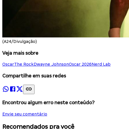
(A24/Divulgação)
Veja mais sobre
Oscar
The Rock
Dwayne Johnson
Oscar 2026
Nerd Lab
Compartilhe em suas redes
Encontrou algum erro neste conteúdo?
Envie seu comentário
Recomendados pra você