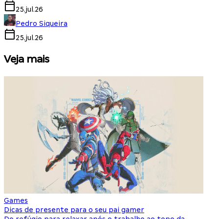
25.jul.26
Pedro Siqueira
25.jul.26
Veja mais
Games
S
Dicas de presente para o seu pai gamer
E
Do refúgio para relaxar após o trabalho ao topo da
d