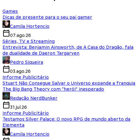
Games
Dicas de presente para o seu pai gamer
Camila Hortencio
07.ago.26
Séries, TV e Streaming
Entrevista: Benjamin Ainsworth, de A Casa do Dragão, fala
de dualidade de Daeron Targaryen
Pedro Siqueira
03.ago.26
Informe Publicitário
Stuart Não Consegue Salvar o Universo expande a franquia
The Big Bang Theory com “herói” inesperado
Redação NerdBunker
31.jul.26
Informe Publicitário
Testamos Silver Palace: O novo RPG de mundo aberto da
Elementa
Camila Hortencio