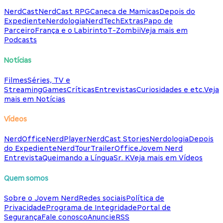
NerdCast
NerdCast RPG
Caneca de Mamicas
Depois do
Expediente
Nerdologia
NerdTech
Extras
Papo de
Parceiro
França e o Labirinto
T-Zombii
Veja mais em
Podcasts
Notícias
Filmes
Séries, TV e
Streaming
Games
Críticas
Entrevistas
Curiosidades e etc.
Veja
mais em Notícias
Vídeos
NerdOffice
NerdPlayer
NerdCast Stories
Nerdologia
Depois
do Expediente
NerdTour
TrailerOffice
Jovem Nerd
Entrevista
Queimando a Língua
Sr. K
Veja mais em Vídeos
Quem somos
Sobre o Jovem Nerd
Redes sociais
Política de
Privacidade
Programa de Integridade
Portal de
Segurança
Fale conosco
Anuncie
RSS