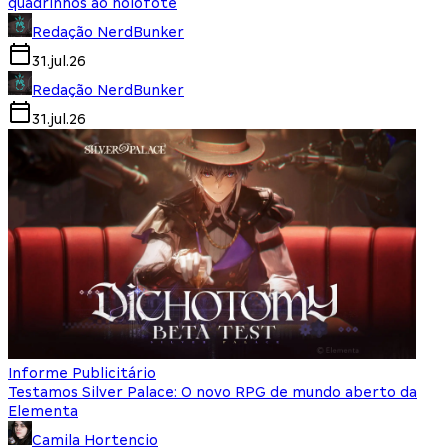
quadrinhos ao holofote
Redação NerdBunker
31.jul.26
Redação NerdBunker
31.jul.26
Informe Publicitário
Testamos Silver Palace: O novo RPG de mundo aberto da
Elementa
Camila Hortencio