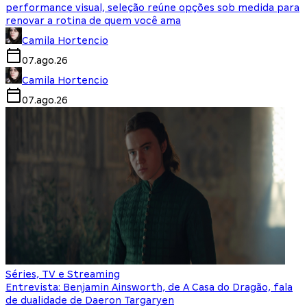
performance visual, seleção reúne opções sob medida para
renovar a rotina de quem você ama
Camila Hortencio
07.ago.26
Camila Hortencio
07.ago.26
Séries, TV e Streaming
Entrevista: Benjamin Ainsworth, de A Casa do Dragão, fala
de dualidade de Daeron Targaryen