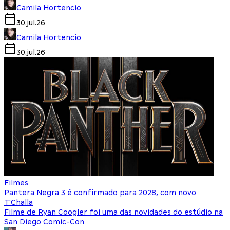
Camila Hortencio
30.jul.26
Camila Hortencio
30.jul.26
Filmes
Pantera Negra 3 é confirmado para 2028, com novo
T'Challa
Filme de Ryan Coogler foi uma das novidades do estúdio na
San Diego Comic-Con