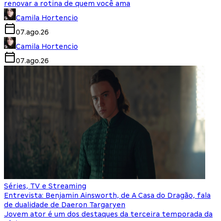
renovar a rotina de quem você ama
Camila Hortencio
07.ago.26
Camila Hortencio
07.ago.26
Séries, TV e Streaming
Entrevista: Benjamin Ainsworth, de A Casa do Dragão, fala
de dualidade de Daeron Targaryen
Jovem ator é um dos destaques da terceira temporada da