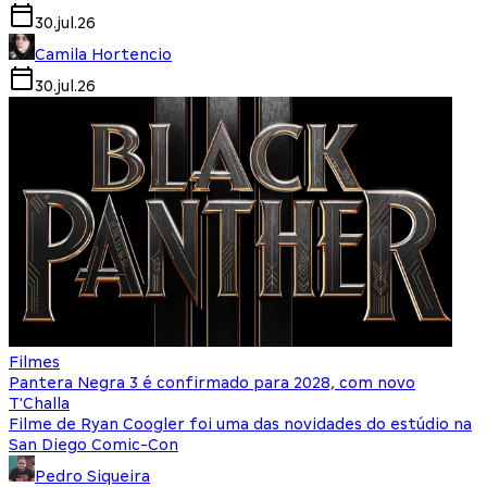
30.jul.26
Camila Hortencio
30.jul.26
Filmes
Pantera Negra 3 é confirmado para 2028, com novo
T'Challa
Filme de Ryan Coogler foi uma das novidades do estúdio na
San Diego Comic-Con
Pedro Siqueira