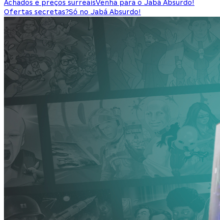
Achados e preços surreais
Venha para o Jabá Absurdo!
Ofertas secretas?
Só no Jabá Absurdo!