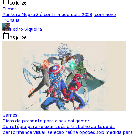
30.jul.26
Filmes
Pantera Negra 3 é confirmado para 2028, com novo
T'Challa
Pedro Siqueira
25.jul.26
Games
Dicas de presente para o seu pai gamer
Do refúgio para relaxar após o trabalho ao topo da
performance visual, seleção reúne opções sob medida para